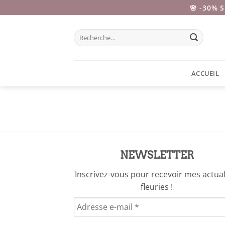
Passer
🌸 -30% 
au
contenu
Recherche
pour :
ACCUEIL
NEWSLETTER
Inscrivez-vous pour recevoir mes actual
fleuries !