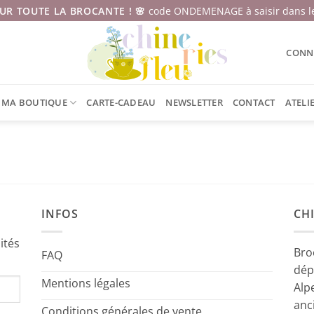
SUR TOUTE LA BROCANTE ! 🌸
code ONDEMENAGE à saisir dans le
CONNE
MA BOUTIQUE
CARTE-CADEAU
NEWSLETTER
CONTACT
ATELI
INFOS
CHI
ités
Bro
FAQ
dép
Mentions légales
Alp
anc
Conditions générales de vente