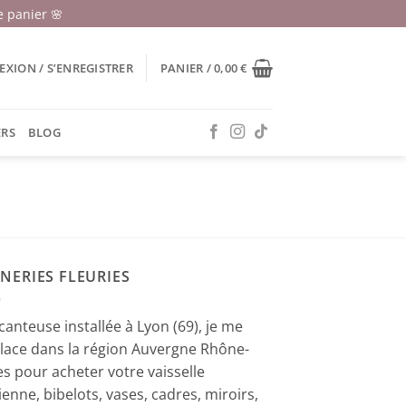
 panier 🌸
XION / S’ENREGISTRER
PANIER /
0,00
€
ERS
BLOG
NERIES FLEURIES
canteuse installée à Lyon (69), je me
lace dans la région Auvergne Rhône-
es pour acheter votre vaisselle
ienne, bibelots, vases, cadres, miroirs,