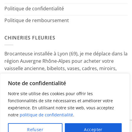
Politique de confidentialité
Politique de remboursement
CHINERIES FLEURIES
Brocanteuse installée à Lyon (69), je me déplace dans la
région Auvergne Rhône-Alpes pour acheter votre
vaisselle ancienne, bibelots, vases, cadres, miroirs,
luminaires, petits meubles etc. Contactez-moi ! ~
Note de confidentialité
Marine
Notre site utilise des cookies pour offrir les
fonctionnalités de site nécessaires et améliorer votre
expérience. En utilisant notre site web, vous acceptez
notre
politique de confidentialité
.
PayPal
American
MasterCard
Visa
Refuser
Accepter
Express