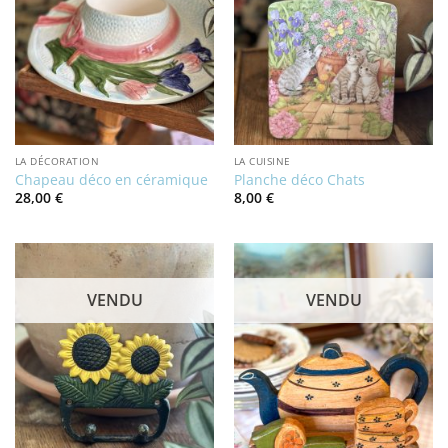
LA DÉCORATION
LA CUISINE
Chapeau déco en céramique
Planche déco Chats
28,00
€
8,00
€
VENDU
VENDU