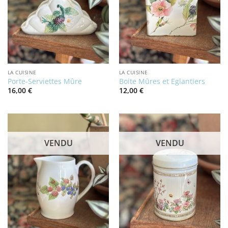
LA CUISINE
LA CUISINE
Porte-Serviettes Mûre
Boite Mûres et Eglantiers
16,00
€
12,00
€
VENDU
VENDU