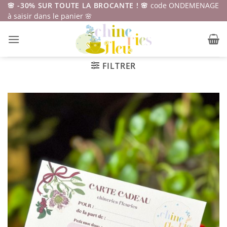
Passer
🌸 -30% SUR TOUTE LA BROCANTE ! 🌸
code ONDEMENAGE
à saisir dans le panier 🌸
au
contenu
FILTRER