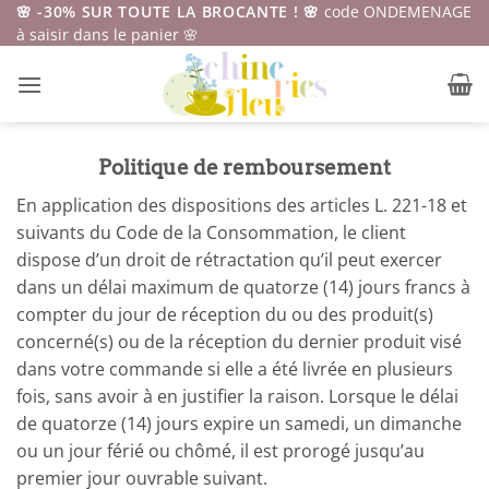
Passer
🌸 -30% SUR TOUTE LA BROCANTE ! 🌸
code ONDEMENAGE
à saisir dans le panier 🌸
au
contenu
Politique de remboursement
En application des dispositions des articles L. 221-18 et
suivants du Code de la Consommation, le client
dispose d’un droit de rétractation qu’il peut exercer
dans un délai maximum de quatorze (14) jours francs à
compter du jour de réception du ou des produit(s)
concerné(s) ou de la réception du dernier produit visé
dans votre commande si elle a été livrée en plusieurs
fois, sans avoir à en justifier la raison. Lorsque le délai
de quatorze (14) jours expire un samedi, un dimanche
ou un jour férié ou chômé, il est prorogé jusqu’au
premier jour ouvrable suivant.