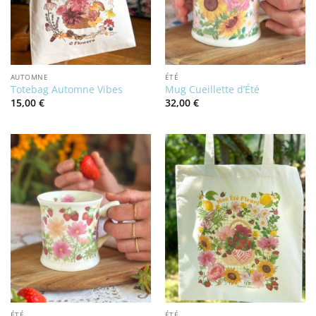
AUTOMNE
ÉTÉ
Totebag Automne Vibes
Mug Cueillette d’Été
15,00
€
32,00
€
ÉTÉ
ÉTÉ