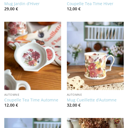
Mug Jardin d’Hiver
Coupelle Tea Time Hiver
29,00
€
12,00
€
AUTOMNE
AUTOMNE
Coupelle Tea Time Automne
Mug Cueillette d’Automne
12,00
€
32,00
€