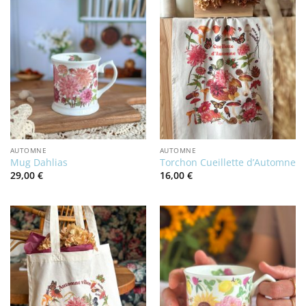
AUTOMNE
AUTOMNE
Mug Dahlias
Torchon Cueillette d’Automne
29,00
€
16,00
€