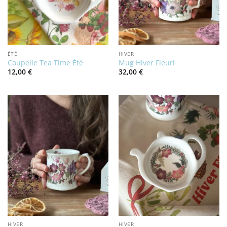
ÉTÉ
HIVER
Coupelle Tea Time Été
Mug Hiver Fleuri
12,00
€
32,00
€
HIVER
HIVER