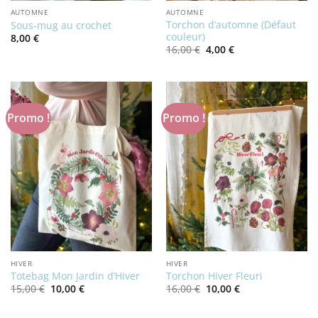
AUTOMNE
AUTOMNE
Torchon d’automne (Défaut
Sous-mug au crochet
couleur)
8,00
€
Le
Le
16,00
€
4,00
€
prix
prix
initial
actuel
était :
est :
16,00 €.
4,00 €.
Promo !
Promo !
HIVER
HIVER
Totebag Mon Jardin d’Hiver
Torchon Hiver Fleuri
Le
Le
Le
Le
15,00
€
10,00
€
16,00
€
10,00
€
prix
prix
prix
prix
initial
actuel
initial
actuel
était :
est :
était :
est :