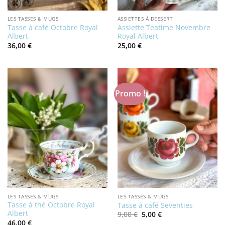
LES TASSES & MUGS
ASSIETTES À DESSERT
Tasse à café Octobre Royal
Assiette Teatime Novembre
Albert
Royal Albert
36,00
€
25,00
€
Promo !
LES TASSES & MUGS
LES TASSES & MUGS
Tasse à thé Octobre Royal
Tasse à café Seventies
Albert
Le
Le
9,00
€
5,00
€
prix
prix
46,00
€