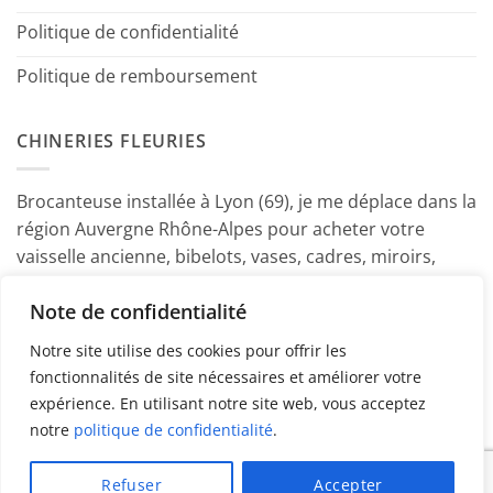
Politique de confidentialité
Politique de remboursement
CHINERIES FLEURIES
Brocanteuse installée à Lyon (69), je me déplace dans la
région Auvergne Rhône-Alpes pour acheter votre
vaisselle ancienne, bibelots, vases, cadres, miroirs,
luminaires, petits meubles etc. Contactez-moi ! ~
Note de confidentialité
Marine
Notre site utilise des cookies pour offrir les
fonctionnalités de site nécessaires et améliorer votre
expérience. En utilisant notre site web, vous acceptez
notre
politique de confidentialité
.
PayPal
American
MasterCard
Visa
Refuser
Accepter
Express