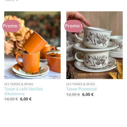
initial
actuel
était :
est :
9,00 €.
5,00 €.
Promo !
Promo !
LES TASSES & MUGS
LES TASSES & MUGS
Tasse à café Feuilles
Tasse Pinewood
d’Automne
Le
Le
12,00
€
6,00
€
prix
prix
Le
Le
14,00
€
6,00
€
initial
actuel
prix
prix
était :
est :
initial
actuel
12,00 €.
6,00 €.
était :
est :
14,00 €.
6,00 €.