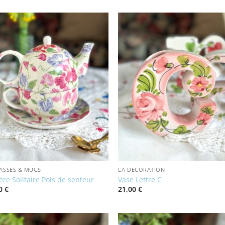
TASSES & MUGS
LA DÉCORATION
ère Solitaire Pois de senteur
Vase Lettre C
00
€
21,00
€