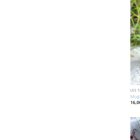
LES 
Mug 
16,