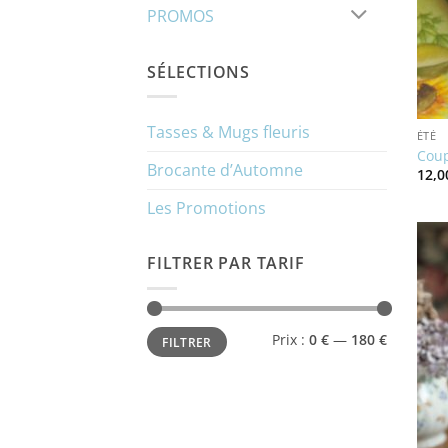
PROMOS
SÉLECTIONS
Tasses & Mugs fleuris
ÉTÉ
Coup
Brocante d’Automne
12,
Les Promotions
FILTRER PAR TARIF
Prix
Prix
Prix :
0 €
—
180 €
FILTRER
min
max