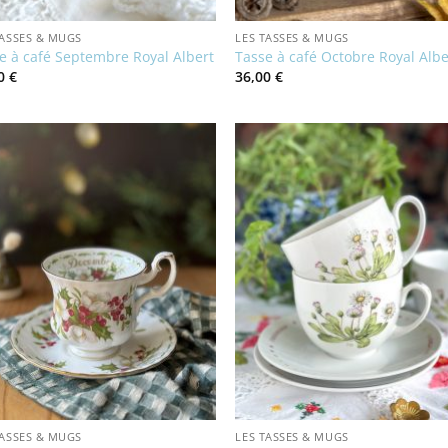
TASSES & MUGS
LES TASSES & MUGS
e à café Septembre Royal Albert
Tasse à café Octobre Royal Albe
00
€
36,00
€
TASSES & MUGS
LES TASSES & MUGS