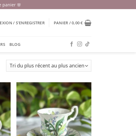
 panier 🌸
XION / S’ENREGISTRER
PANIER /
0,00
€
ERS
BLOG
Trié
du
plus
récent
au
plus
ancien