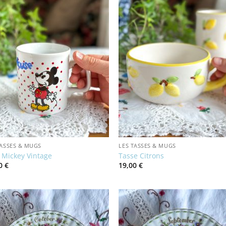
TASSES & MUGS
LES TASSES & MUGS
Mickey Vintage
Tasse Citrons
00
€
19,00
€