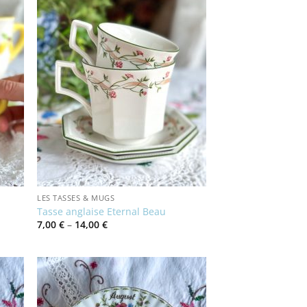
LES TASSES & MUGS
Tasse anglaise Eternal Beau
Price
7,00
€
–
14,00
€
range:
7,00 €
through
14,00 €