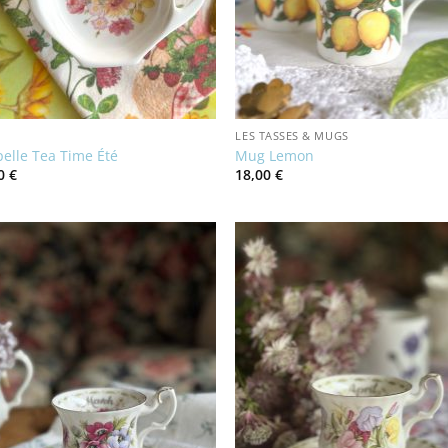
LES TASSES & MUGS
elle Tea Time Été
Mug Lemon
00
€
18,00
€