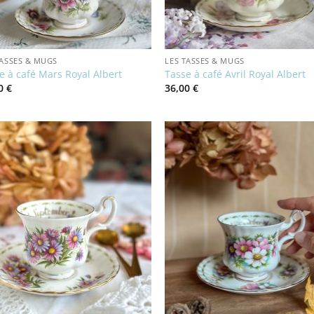
TASSES & MUGS
LES TASSES & MUGS
e à café Mars Royal Albert
Tasse à café Avril Royal Albert
00
€
36,00
€