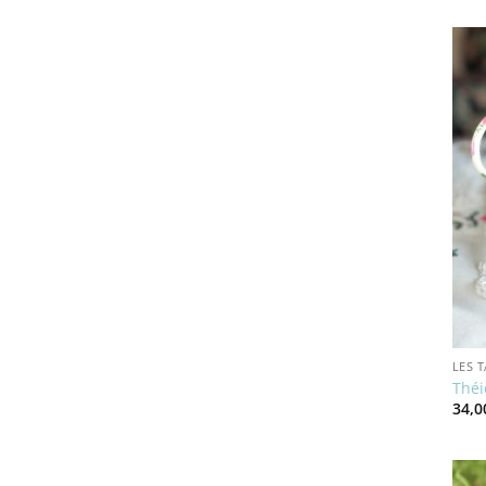
LES 
Théi
34,