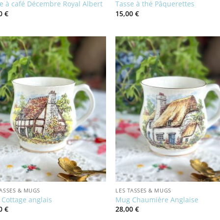
e à café Décembre Royal Albert
Tasse à thé Pâquerettes
00
€
15,00
€
TASSES & MUGS
LES TASSES & MUGS
Cottage anglais
Mug Chaumière Anglaise
00
€
28,00
€