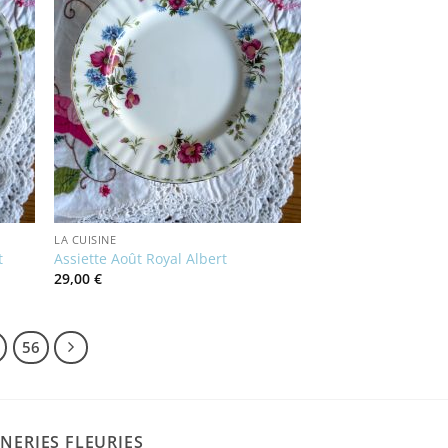
LA CUISINE
t
Assiette Août Royal Albert
29,00
€
56
NERIES FLEURIES