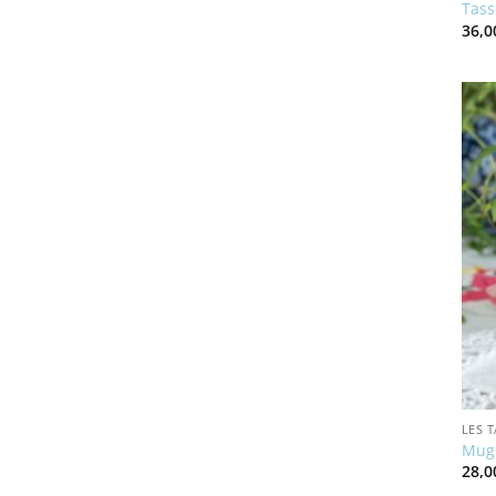
Tass
36,
LES 
Mug 
28,