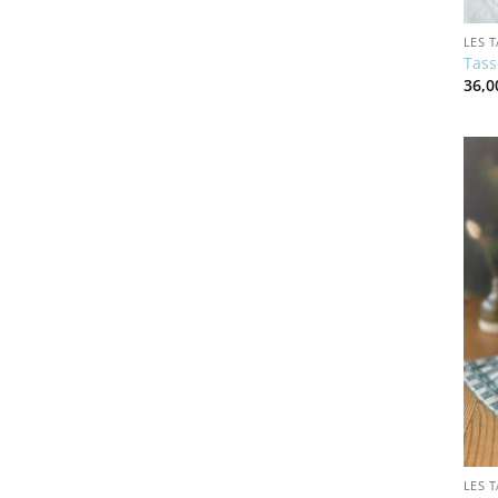
LES 
Tass
36,
LES 