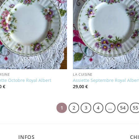
ISINE
LA CUISINE
ette Octobre Royal Albert
Assiette Septembre Royal Alber
00
€
29,00
€
1
2
3
4
…
54
55
INFOS
CHI