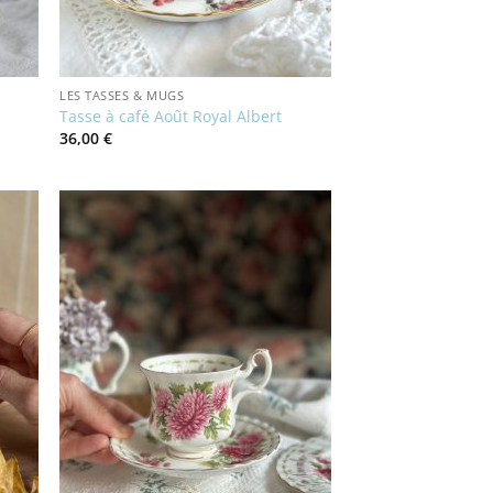
LES TASSES & MUGS
Tasse à café Août Royal Albert
36,00
€