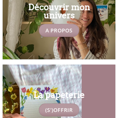
Découvrir mon
univers
A PROPOS
La papeterie
(S')OFFRIR