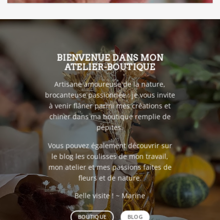
BIENVENUE DANS MON
ATELIER-BOUTIQUE
Artisane amoureuse de la nature,
brocanteuse passionnée : je vous invite
à venir flâner parmi mes créations et
chiner dans ma boutique remplie de
pépites.
Vous pouvez également découvrir sur
le blog les coulisses de mon travail,
mon atelier et mes passions faites de
fleurs et de nature.
Belle visite ! ~ Marine
BOUTIQUE
BLOG