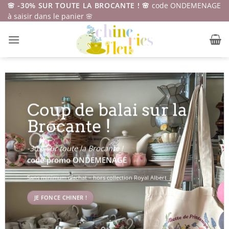
Passer
🌸 -30% SUR TOUTE LA BROCANTE ! 🌸
code ONDEMENAGE
à saisir dans le panier 🌸
au
contenu
Coup de balai sur la
Brocante !
-30% sur toute la Brocante !
code promo ONDEMENAGE
Sans minimum d’achat – hors collection Royal Albert
JE FONCE CHINER !