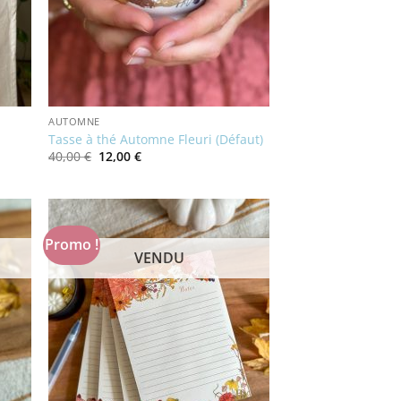
AUTOMNE
Tasse à thé Automne Fleuri (Défaut)
Le
Le
40,00
€
12,00
€
prix
prix
initial
actuel
était :
est :
40,00 €.
12,00 €.
Promo !
VENDU