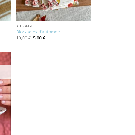
AUTOMNE
Bloc-notes d’automne
Le
Le
10,00
€
5,00
€
prix
prix
initial
actuel
était :
est :
10,00 €.
5,00 €.