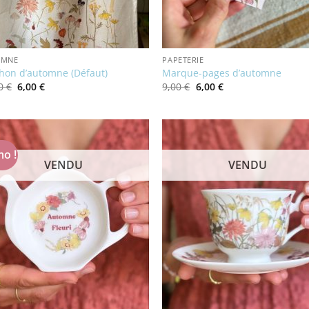
OMNE
PAPETERIE
hon d’automne (Défaut)
Marque-pages d’automne
Le
Le
Le
Le
00
€
6,00
€
9,00
€
6,00
€
prix
prix
prix
prix
initial
actuel
initial
actuel
était :
est :
était :
est :
16,00 €.
6,00 €.
9,00 €.
6,00 €.
o !
VENDU
VENDU