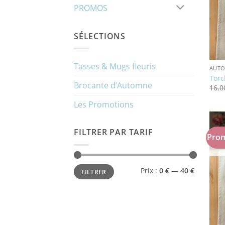
PROMOS
SÉLECTIONS
Tasses & Mugs fleuris
AUT
Torc
Brocante d’Automne
16,
Les Promotions
FILTRER PAR TARIF
Prom
Prix
Prix
Prix :
0 €
—
40 €
FILTRER
min
max