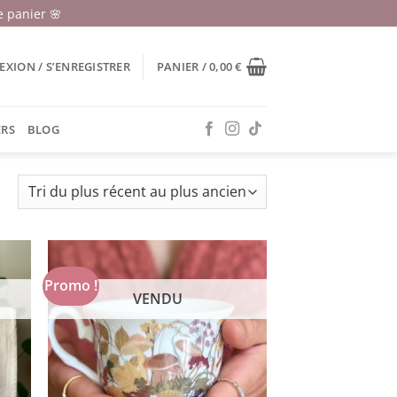
 panier 🌸
XION / S’ENREGISTRER
PANIER /
0,00
€
ERS
BLOG
Trié
du
plus
récent
au
Promo !
VENDU
plus
ancien