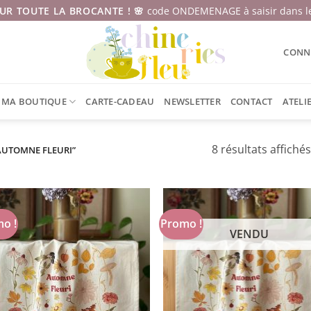
SUR TOUTE LA BROCANTE ! 🌸
code ONDEMENAGE à saisir dans le
CONNE
MA BOUTIQUE
CARTE-CADEAU
NEWSLETTER
CONTACT
ATELI
8 résultats affichés
“AUTOMNE FLEURI”
o !
Promo !
VENDU