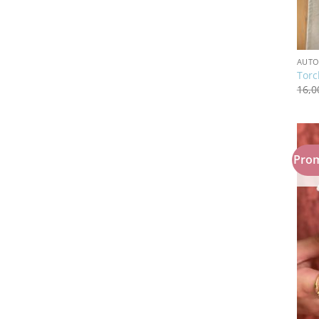
AUT
Torc
16,
Prom