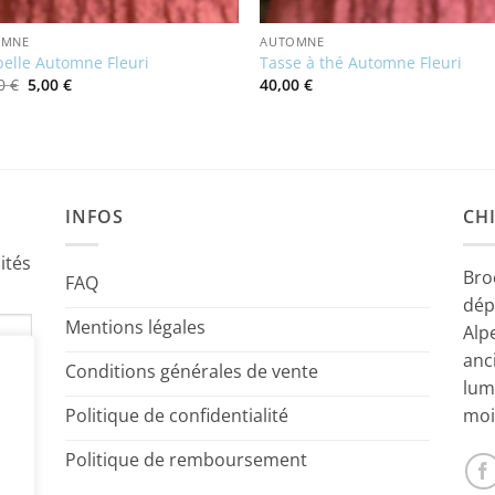
OMNE
AUTOMNE
elle Automne Fleuri
Tasse à thé Automne Fleuri
Le
Le
00
€
5,00
€
40,00
€
prix
prix
initial
actuel
était :
est :
12,00 €.
5,00 €.
INFOS
CHI
ités
Bro
FAQ
dép
Mentions légales
Alp
anc
Conditions générales de vente
lum
Politique de confidentialité
moi
Politique de remboursement