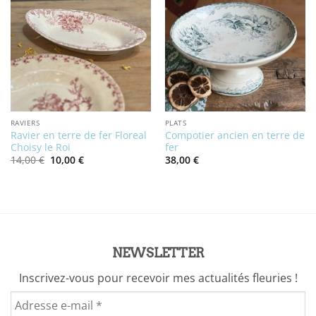
RAVIERS
PLATS
Ravier en terre de fer Floreal
Compotier ancien en terre de
Choisy le Roi
fer
Le
Le
14,00
€
10,00
€
38,00
€
prix
prix
initial
actuel
était :
est :
14,00 €.
10,00 €.
NEWSLETTER
Inscrivez-vous pour recevoir mes actualités fleuries !