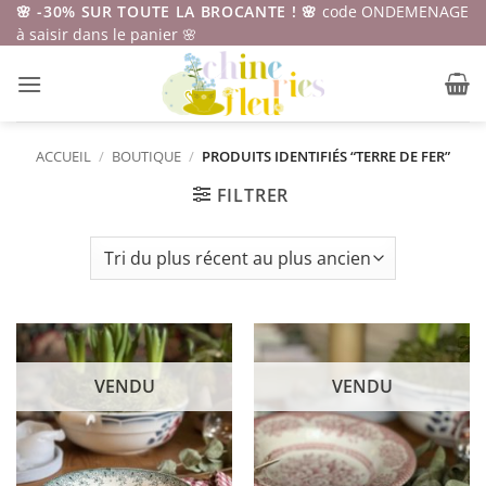
Passer
🌸 -30% SUR TOUTE LA BROCANTE ! 🌸
code ONDEMENAGE
à saisir dans le panier 🌸
au
contenu
ACCUEIL
/
BOUTIQUE
/
PRODUITS IDENTIFIÉS “TERRE DE FER”
FILTRER
VENDU
VENDU