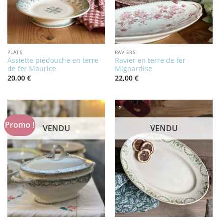
PLATS
RAVIERS
Assiette piédouche en terre
Ravier en terre de fer
de fer Maurice
Mignardise
20,00
€
22,00
€
Promo !
VENDU
VENDU