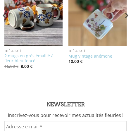
THÉ & CAFÉ
THÉ & CAFÉ
2 mugs en grès émaillé à
Mug vintage anémone
fleur bleu foncé
10,00
€
Le
Le
16,00
€
8,00
€
prix
prix
initial
actuel
était :
est :
16,00 €.
8,00 €.
NEWSLETTER
Inscrivez-vous pour recevoir mes actualités fleuries !