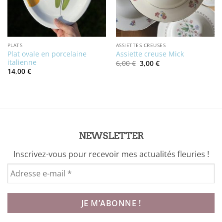
PLATS
ASSIETTES CREUSES
Plat ovale en porcelaine
Assiette creuse Mick
italienne
Le
Le
6,00
€
3,00
€
prix
prix
14,00
€
initial
actuel
était :
est :
6,00 €.
3,00 €.
NEWSLETTER
Inscrivez-vous pour recevoir mes actualités fleuries !