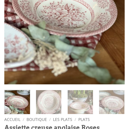
ACCUEIL
/
BOUTIQUE
/
LES PLATS
/
PLATS
Assiette creuse anglaise Roses