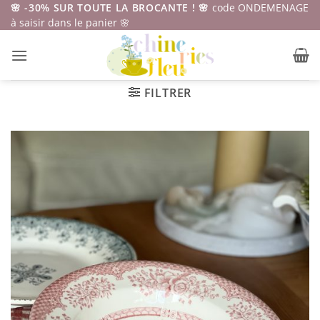
Passer
🌸 -30% SUR TOUTE LA BROCANTE ! 🌸
code ONDEMENAGE
à saisir dans le panier 🌸
au
contenu
FILTRER