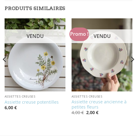
PRODUITS SIMILAIRES
Promo !
VENDU
VENDU
ASSIETTES CREUSES
ASSIETTES CREUSES
Assiette creuse ancienne à
Assiette creuse potentilles
petites fleurs
6,00
€
Le
Le
4,00
€
2,00
€
prix
prix
initial
actuel
était :
est :
4,00 €.
2,00 €.