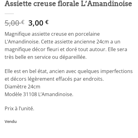
Assiette creuse florale L’Amandinoise
Le
Le
5,00
3,00
€
€
prix
prix
Magnifique assiette creuse en porcelaine
initial
actuel
L’Amandinoise. Cette assiette ancienne 24cm a un
était :
est :
magnifique décor fleuri et doré tout autour. Elle sera
5,00 €.
3,00 €.
très belle en service ou dépareillée.
Elle est en bel état, ancien avec quelques imperfections
et décors légèrement effacés par endroits.
Diamètre 24cm
Modèle 31108 L’Amandinoise.
Prix à l’unité.
Vendu