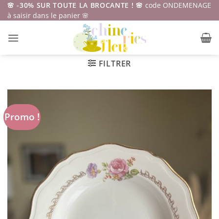
Passer
🌸 -30% SUR TOUTE LA BROCANTE ! 🌸
code ONDEMENAGE
à saisir dans le panier 🌸
au
contenu
FILTRER
Promo !