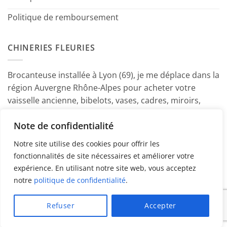
Politique de remboursement
CHINERIES FLEURIES
Brocanteuse installée à Lyon (69), je me déplace dans la
région Auvergne Rhône-Alpes pour acheter votre
vaisselle ancienne, bibelots, vases, cadres, miroirs,
luminaires, petits meubles etc. Contactez-moi ! ~
Note de confidentialité
Marine
Notre site utilise des cookies pour offrir les
fonctionnalités de site nécessaires et améliorer votre
expérience. En utilisant notre site web, vous acceptez
notre
politique de confidentialité
.
PayPal
American
MasterCard
Visa
Refuser
Accepter
Express
Copyright 2026 ©
Chineries Fleuries