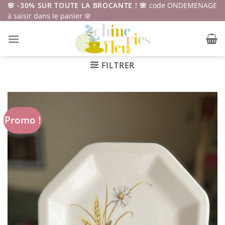
Passer
🌸 -30% SUR TOUTE LA BROCANTE ! 🌸
code ONDEMENAGE
à saisir dans le panier 🌸
au
contenu
FILTRER
Promo !