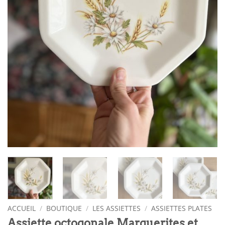
ACCUEIL
/
BOUTIQUE
/
LES ASSIETTES
/
ASSIETTES PLATES
Assiette octogonale Marguerites et