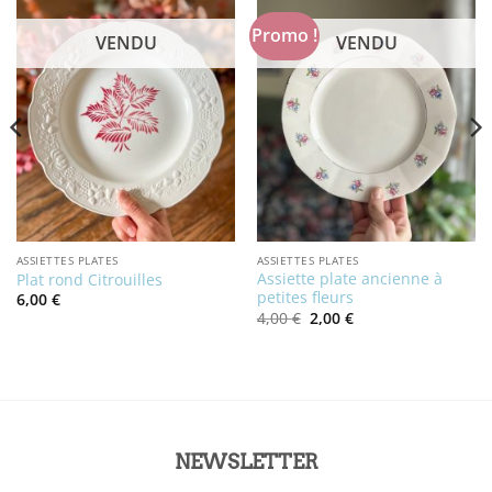
Promo !
VENDU
VENDU
ASSIETTES PLATES
ASSIETTES PLATES
Assiette plate ancienne à
Plat rond Citrouilles
petites fleurs
6,00
€
Le
Le
4,00
€
2,00
€
prix
prix
initial
actuel
était :
est :
4,00 €.
2,00 €.
NEWSLETTER