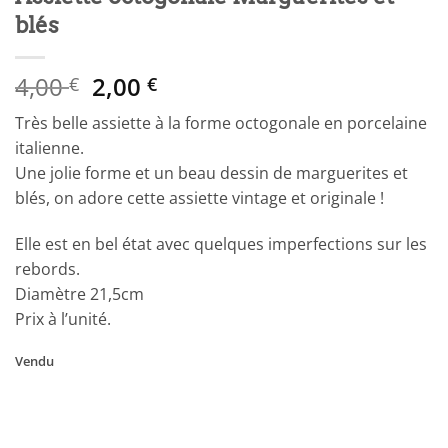
blés
Le
Le
4,00
2,00
€
€
prix
prix
Très belle assiette à la forme octogonale en porcelaine
initial
actuel
italienne.
était :
est :
Une jolie forme et un beau dessin de marguerites et
4,00 €.
2,00 €.
blés, on adore cette assiette vintage et originale !
Elle est en bel état avec quelques imperfections sur les
rebords.
Diamètre 21,5cm
Prix à l’unité.
Vendu