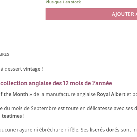
Plus que 1 en stock
AJOUTER 
IRES
à dessert
vintage
!
 collection anglaise des 12 mois de l’année
of the Month »
de la manufacture anglaise
Royal Albert
et p
te du mois de Septembre est toute en délicatesse avec ses des
s
teatimes
!
aucune rayure ni ébréchure ni fêle. Ses
liserés dorés
sont in