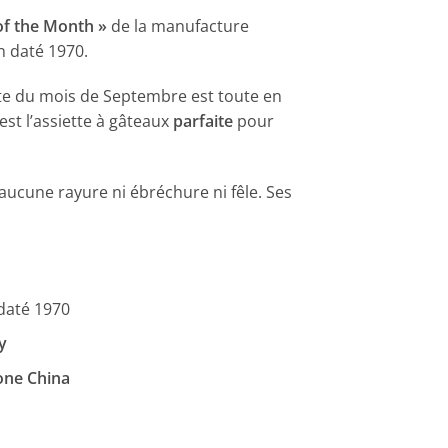
of the Month »
de la manufacture
n daté 1970.
ette du mois de Septembre est toute en
est l’assiette à gâteaux
parfaite
pour
aucune rayure ni ébréchure ni fêle. Ses
daté 1970
y
one China