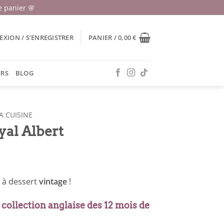
 panier 🌸
XION / S’ENREGISTRER
PANIER /
0,00
€
ERS
BLOG
A CUISINE
yal Albert
à dessert
vintage
!
 collection anglaise des 12 mois de