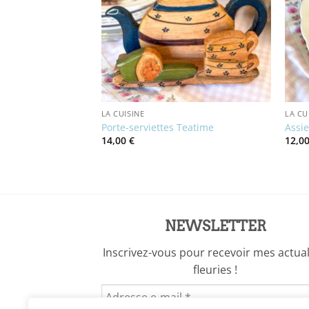
LA CUISINE
LA CU
 & Sarreguemines
Porte-serviettes Teatime
Assi
14,00
€
12,0
x
uel
:
0 €.
NEWSLETTER
Inscrivez-vous pour recevoir mes actual
fleuries !