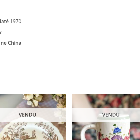
até 1970
y
ne China
VENDU
VENDU