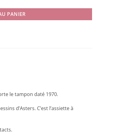
AU PANIER
orte le tampon daté 1970.
sins d’Asters. C’est l’assiette à
tacts.