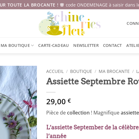
SUR TOUTE LA BROCANTE ! 🌸
code ONDEMENAGE à saisir dans le
CONNE
MA BOUTIQUE
CARTE-CADEAU
NEWSLETTER
CONTACT
ATELI
ACCUEIL
/
BOUTIQUE
/
MA BROCANTE
/
L
Assiette Septembre Ro
29,00
€
Pièce de
collection
! Magnifique
assiette
L’assiette September de la célèbre
l’année