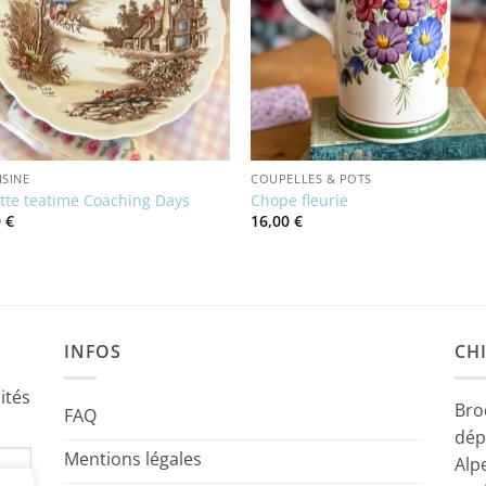
ISINE
COUPELLES & POTS
ette teatime Coaching Days
Chope fleurie
0
€
16,00
€
INFOS
CHI
ités
Bro
FAQ
dép
Mentions légales
Alp