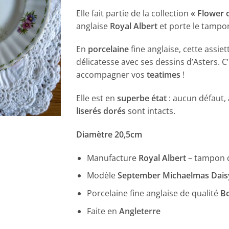
Elle fait partie de la collection
« Flower 
anglaise
Royal Albert
et porte le tampo
En
porcelaine
fine anglaise, cette assi
délicatesse avec ses dessins d’Asters. C’
accompagner vos
teatimes
!
Elle est en
superbe état
: aucun défaut, 
liserés dorés
sont intacts.
Diamètre 20,5cm
Manufacture
Royal Albert
– tampon 
Modèle
September Michaelmas Dais
Porcelaine fine anglaise de qualité
B
Faite en
Angleterre