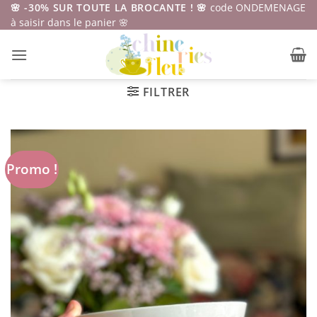
Passer
🌸 -30% SUR TOUTE LA BROCANTE ! 🌸
code ONDEMENAGE
à saisir dans le panier 🌸
au
contenu
FILTRER
Promo !