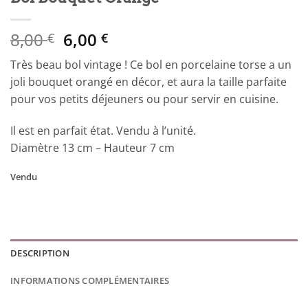
Le
Le
8,00
6,00
€
€
prix
prix
Très beau bol vintage ! Ce bol en porcelaine torse a un
initial
actuel
joli bouquet orangé en décor, et aura la taille parfaite
était :
est :
pour vos petits déjeuners ou pour servir en cuisine.
8,00 €.
6,00 €.
Il est en parfait état. Vendu à l’unité.
Diamètre 13 cm – Hauteur 7 cm
Vendu
DESCRIPTION
INFORMATIONS COMPLÉMENTAIRES