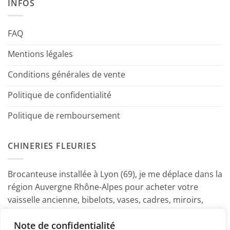
INFOS
FAQ
Mentions légales
Conditions générales de vente
Politique de confidentialité
Politique de remboursement
CHINERIES FLEURIES
Brocanteuse installée à Lyon (69), je me déplace dans la
région Auvergne Rhône-Alpes pour acheter votre
vaisselle ancienne, bibelots, vases, cadres, miroirs,
luminaires, petits meubles etc. Contactez-moi ! ~
Note de confidentialité
Marine