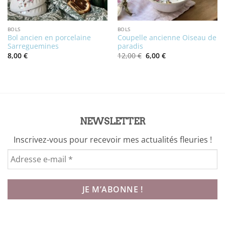
BOLS
BOLS
Bol ancien en porcelaine
Coupelle ancienne Oiseau de
Sarreguemines
paradis
Le
Le
8,00
€
12,00
€
6,00
€
prix
prix
initial
actuel
était :
est :
12,00 €.
6,00 €.
NEWSLETTER
Inscrivez-vous pour recevoir mes actualités fleuries !