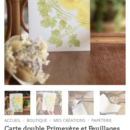
ACCUEIL
/
BOUTIQUE
/
MES CRÉATIONS
/
PAPETERIE
Carte double Primevère et Feuillages