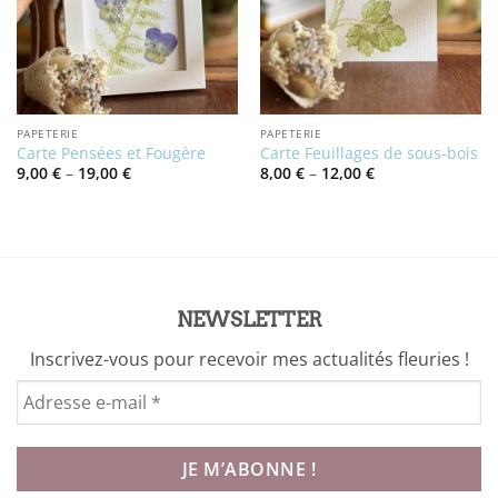
PAPETERIE
PAPETERIE
Carte Pensées et Fougère
Carte Feuillages de sous-bois
Price
Price
9,00
€
–
19,00
€
8,00
€
–
12,00
€
range:
range:
9,00 €
8,00 €
through
through
19,00 €
12,00 €
NEWSLETTER
Inscrivez-vous pour recevoir mes actualités fleuries !