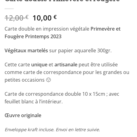
Le
Le
12,00
10,00
€
€
prix
prix
Carte double en impression végétale
Primevère et
initial
actuel
Fougère Printemps 2023
était :
est :
12,00 €.
10,00 €.
Végétaux martelés
sur papier aquarelle 300gr.
Cette carte
unique
et
artisanale
peut être utilisée
comme carte de correspondance pour les grandes ou
petites occasions 🙂
Carte de correspondance double 10 x 15cm ; avec
feuillet blanc à l’intérieur.
Œuvre originale
Enveloppe kraft incluse. Envoi en lettre suivie.