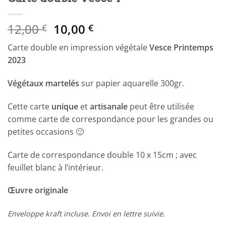
Le
Le
12,00
10,00
€
€
prix
prix
Carte double en impression végétale
Vesce Printemps
initial
actuel
2023
était :
est :
12,00 €.
10,00 €.
Végétaux martelés
sur papier aquarelle 300gr.
Cette carte
unique
et
artisanale
peut être utilisée
comme carte de correspondance pour les grandes ou
petites occasions 🙂
Carte de correspondance double 10 x 15cm ; avec
feuillet blanc à l’intérieur.
Œuvre originale
Enveloppe kraft incluse. Envoi en lettre suivie.