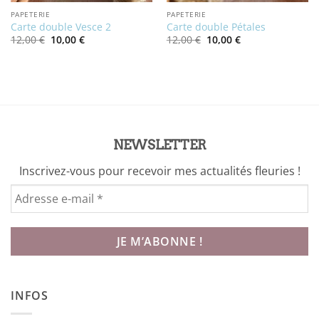
PAPETERIE
PAPETERIE
Carte double Vesce 2
Carte double Pétales
Le
Le
Le
Le
12,00
€
10,00
€
12,00
€
10,00
€
prix
prix
prix
prix
initial
actuel
initial
actuel
était :
est :
était :
est :
12,00 €.
10,00 €.
12,00 €.
10,00 €.
NEWSLETTER
Inscrivez-vous pour recevoir mes actualités fleuries !
INFOS