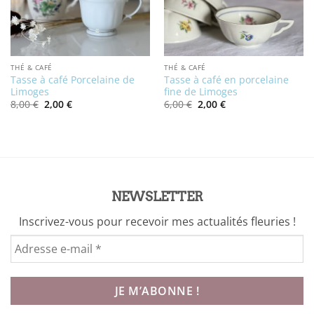
THÉ & CAFÉ
THÉ & CAFÉ
Tasse à café Porcelaine de
Tasse à café en porcelaine
Limoges
fine de Limoges
Le
Le
Le
Le
8,00
€
2,00
€
6,00
€
2,00
€
prix
prix
prix
prix
initial
actuel
initial
actuel
était :
est :
était :
est :
8,00 €.
2,00 €.
6,00 €.
2,00 €.
NEWSLETTER
Inscrivez-vous pour recevoir mes actualités fleuries !