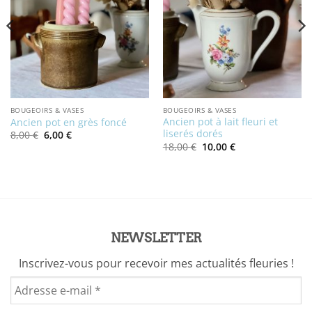
BOUGEOIRS & VASES
BOUGEOIRS & VASES
Ancien pot à lait fleuri et
Ancien pot en grès foncé
liserés dorés
Le
Le
8,00
€
6,00
€
prix
prix
Le
Le
18,00
€
10,00
€
initial
actuel
prix
prix
était :
est :
initial
actuel
8,00 €.
6,00 €.
était :
est :
18,00 €.
10,00 €.
NEWSLETTER
Inscrivez-vous pour recevoir mes actualités fleuries !