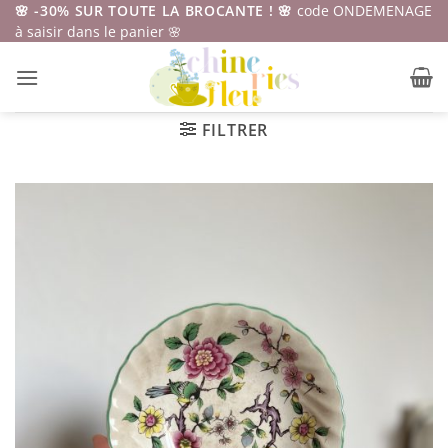
Passer
🌸 -30% SUR TOUTE LA BROCANTE ! 🌸
code ONDEMENAGE
à saisir dans le panier 🌸
au
contenu
FILTRER