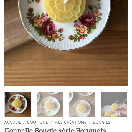
ACCUEIL
/
BOUTIQUE
/
MES CRÉATIONS
/
BOUGIES
Coupelle Bougie série Bouquets