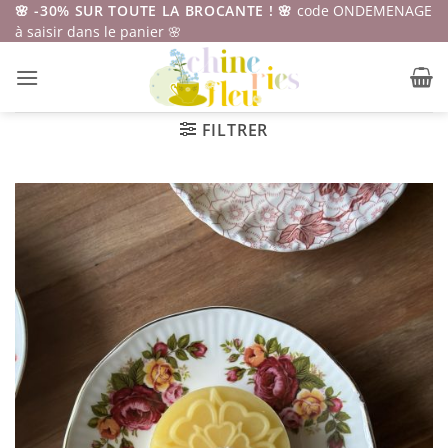
Passer
🌸 -30% SUR TOUTE LA BROCANTE ! 🌸
code ONDEMENAGE
à saisir dans le panier 🌸
au
contenu
FILTRER