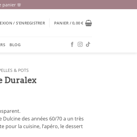
 panier 🌸
XION / S’ENREGISTRER
PANIER /
0,00
€
ERS
BLOG
ELLES & POTS
e Duralex
nsparent.
e Dulcine des années 60/70 a un très
ite pour la cuisine, l’apéro, le dessert