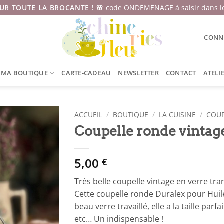
SUR TOUTE LA BROCANTE ! 🌸
code ONDEMENAGE à saisir dans le
CONNE
MA BOUTIQUE
CARTE-CADEAU
NEWSLETTER
CONTACT
ATELI
ACCUEIL
/
BOUTIQUE
/
LA CUISINE
/
COUP
Coupelle ronde vintag
5,00
€
Très belle coupelle vintage en verre tra
Cette coupelle ronde Duralex pour Huil
beau verre travaillé, elle a la taille parfa
etc… Un indispensable !