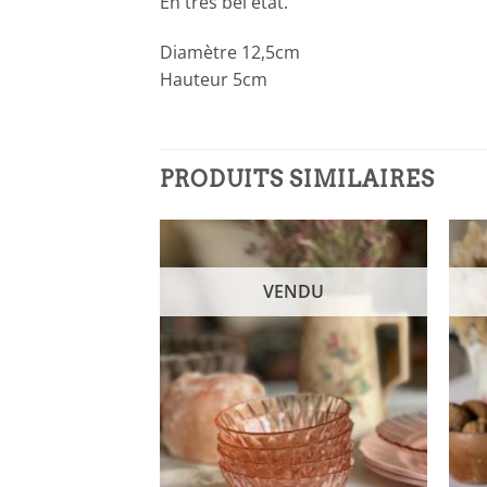
En très bel état.
Diamètre 12,5cm
Hauteur 5cm
PRODUITS SIMILAIRES
NDU
VENDU