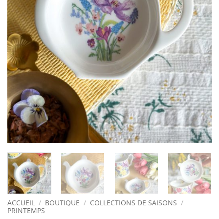
ACCUEIL
/
BOUTIQUE
/
COLLECTIONS DE SAISONS
/
PRINTEMPS