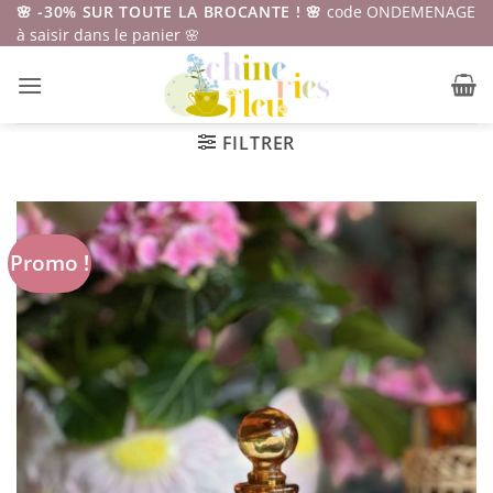
Passer
🌸 -30% SUR TOUTE LA BROCANTE ! 🌸
code ONDEMENAGE
à saisir dans le panier 🌸
au
contenu
FILTRER
Promo !