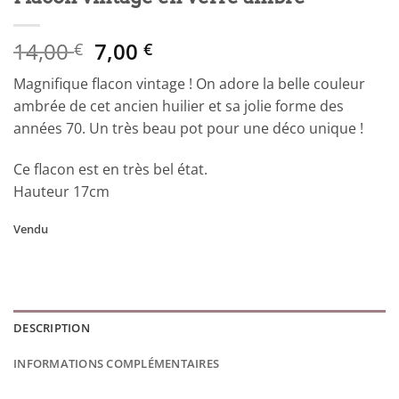
Le
Le
14,00
7,00
€
€
prix
prix
Magnifique flacon vintage ! On adore la belle couleur
initial
actuel
ambrée de cet ancien huilier et sa jolie forme des
était :
est :
années 70. Un très beau pot pour une déco unique !
14,00 €.
7,00 €.
Ce flacon est en très bel état.
Hauteur 17cm
Vendu
DESCRIPTION
INFORMATIONS COMPLÉMENTAIRES