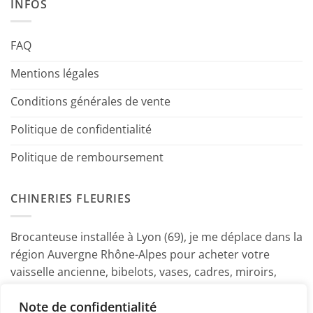
INFOS
FAQ
Mentions légales
Conditions générales de vente
Politique de confidentialité
Politique de remboursement
CHINERIES FLEURIES
Brocanteuse installée à Lyon (69), je me déplace dans la
région Auvergne Rhône-Alpes pour acheter votre
vaisselle ancienne, bibelots, vases, cadres, miroirs,
luminaires, petits meubles etc. Contactez-moi ! ~
Note de confidentialité
Marine