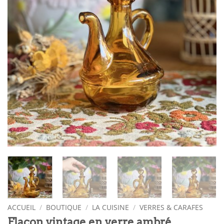
ACCUEIL
/
BOUTIQUE
/
LA CUISINE
/
VERRES & CARAFES
Flacon vintage en verre ambré