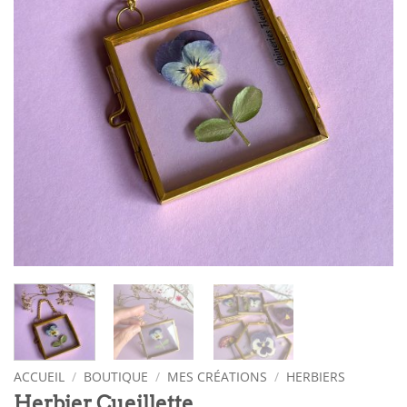
ACCUEIL
/
BOUTIQUE
/
MES CRÉATIONS
/
HERBIERS
Herbier Cueillette