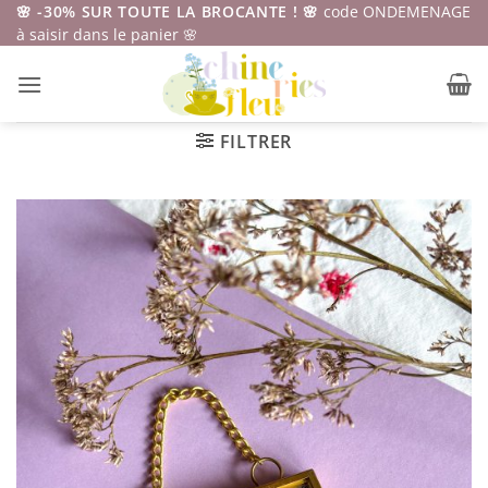
Passer
🌸 -30% SUR TOUTE LA BROCANTE ! 🌸
code ONDEMENAGE
à saisir dans le panier 🌸
au
contenu
FILTRER