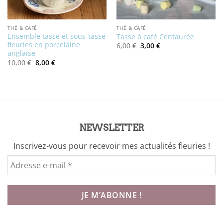
THÉ & CAFÉ
THÉ & CAFÉ
Ensemble tasse et sous-tasse
Tasse à café Centaurée
fleuries en porcelaine
Le
Le
6,00
€
3,00
€
prix
prix
anglaise
initial
actuel
Le
Le
10,00
€
8,00
€
était :
est :
prix
prix
6,00 €.
3,00 €.
initial
actuel
était :
est :
10,00 €.
8,00 €.
NEWSLETTER
Inscrivez-vous pour recevoir mes actualités fleuries !