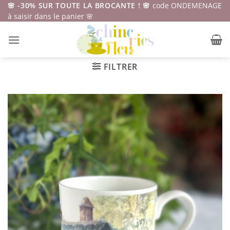
Passer
🌸 -30% SUR TOUTE LA BROCANTE ! 🌸
code ONDEMENAGE
à saisir dans le panier 🌸
au
contenu
FILTRER