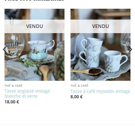
VENDU
VENDU
THÉ & CAFÉ
THÉ & CAFÉ
Tasse anglaise vintage
Tasse à café myosotis vintage
blanche et verte
8,00
€
18,00
€