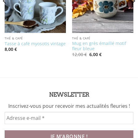
THÉ & CAFÉ
THÉ & CAFÉ
Mug en grès émaillé motif
Tasse à café myosotis vintage
fleur bleue
8,00
€
Le
Le
12,00
€
6,00
€
prix
prix
initial
actuel
était :
est :
12,00 €.
6,00 €.
NEWSLETTER
Inscrivez-vous pour recevoir mes actualités fleuries !