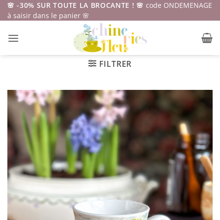
Passer
🌸 -30% SUR TOUTE LA BROCANTE ! 🌸
code ONDEMENAGE
à saisir dans le panier 🌸
au
contenu
FILTRER