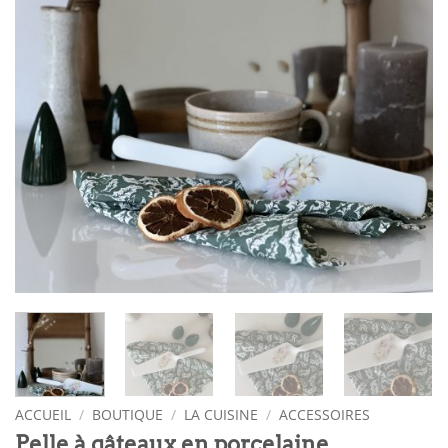
ACCUEIL
/
BOUTIQUE
/
LA CUISINE
/
ACCESSOIRES
Pelle à gâteaux en porcelaine