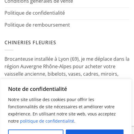
Conditions générales de vente
Politique de confidentialité
Politique de remboursement
CHINERIES FLEURIES
Brocanteuse installée à Lyon (69), je me déplace dans la
région Auvergne Rhône-Alpes pour acheter votre
vaisselle ancienne, bibelots, vases, cadres, miroirs,
luminaires, petits meubles etc. Contactez-moi ! ~
Note de confidentialité
Marine
Notre site utilise des cookies pour offrir les
fonctionnalités de site nécessaires et améliorer votre
expérience. En utilisant notre site web, vous acceptez
notre
politique de confidentialité
.
PayPal
American
MasterCard
Visa