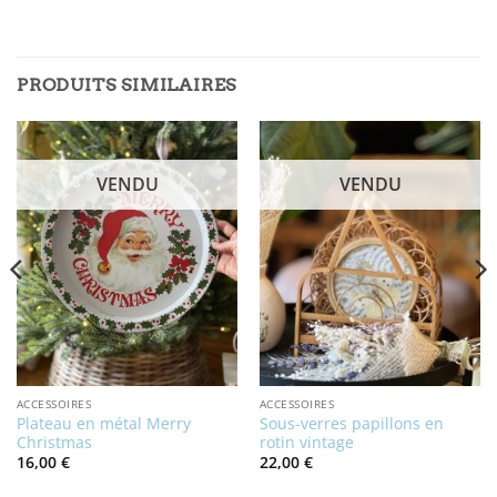
PRODUITS SIMILAIRES
VENDU
VENDU
ACCESSOIRES
ACCESSOIRES
Plateau en métal Merry
Sous-verres papillons en
Christmas
rotin vintage
16,00
€
22,00
€