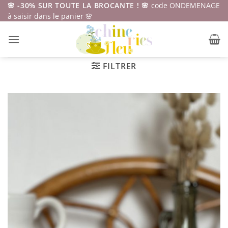
Passer
🌸 -30% SUR TOUTE LA BROCANTE ! 🌸
code ONDEMENAGE
à saisir dans le panier 🌸
au
contenu
FILTRER