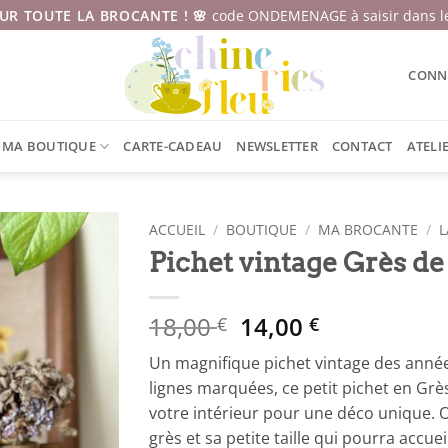
SUR TOUTE LA BROCANTE ! 🌸
code ONDEMENAGE à saisir dans le
CONNE
MA BOUTIQUE
CARTE-CADEAU
NEWSLETTER
CONTACT
ATELI
ACCUEIL
/
BOUTIQUE
/
MA BROCANTE
/
L
Pichet vintage Grès d
Le
Le
18,00
14,00
€
€
prix
prix
Un magnifique pichet vintage des années
initial
actuel
lignes marquées, ce petit pichet en Gr
était :
est :
votre intérieur pour une déco unique.
18,00 €.
14,00 €.
grès et sa petite taille qui pourra accue