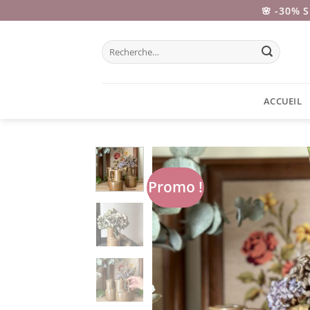
Passer
🌸 -30% 
au
contenu
Recherche
pour :
ACCUEIL
Promo !