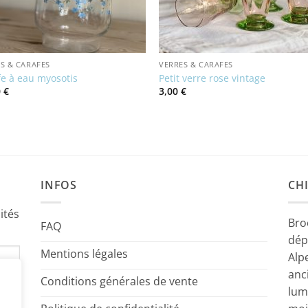
S & CARAFES
VERRES & CARAFES
fe à eau myosotis
Petit verre rose vintage
0
€
3,00
€
INFOS
CHI
ités
Bro
FAQ
dép
Mentions légales
Alp
anc
Conditions générales de vente
lum