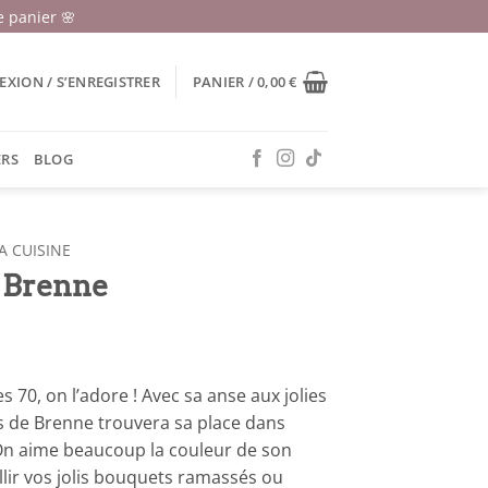
 panier 🌸
XION / S’ENREGISTRER
PANIER /
0,00
€
ERS
BLOG
A CUISINE
e Brenne
 70, on l’adore ! Avec sa anse aux jolies
ès de Brenne trouvera sa place dans
 On aime beaucoup la couleur de son
illir vos jolis bouquets ramassés ou