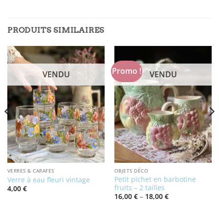
PRODUITS SIMILAIRES
Promo !
VENDU
VENDU
VERRES & CARAFES
OBJETS DÉCO
Petit pichet en barbotine
Verre à eau fleuri vintage
fruits – 2 tailles
4,00
€
Price
16,00
€
–
18,00
€
range:
16,00 €
through