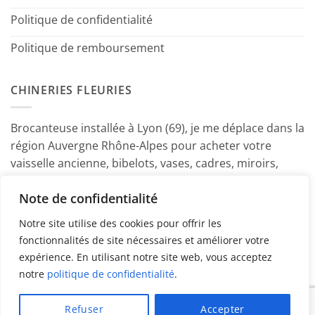
Politique de confidentialité
Politique de remboursement
CHINERIES FLEURIES
Brocanteuse installée à Lyon (69), je me déplace dans la
région Auvergne Rhône-Alpes pour acheter votre
vaisselle ancienne, bibelots, vases, cadres, miroirs,
luminaires, petits meubles etc. Contactez-moi ! ~
Note de confidentialité
Marine
Notre site utilise des cookies pour offrir les
fonctionnalités de site nécessaires et améliorer votre
expérience. En utilisant notre site web, vous acceptez
notre
politique de confidentialité
.
PayPal
American
MasterCard
Visa
Refuser
Accepter
Express