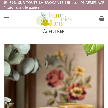
Passer
🌸 -30% SUR TOUTE LA BROCANTE ! 🌸
code ONDEMENAGE
à saisir dans le panier 🌸
au
contenu
FILTRER