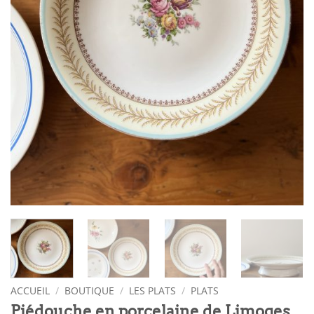
ACCUEIL
/
BOUTIQUE
/
LES PLATS
/
PLATS
Piédouche en porcelaine de Limoges