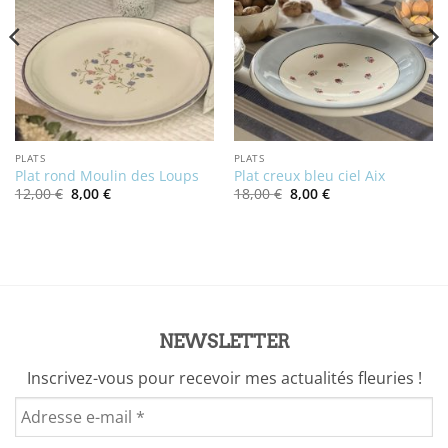
PLATS
PLATS
Plat rond Moulin des Loups
Plat creux bleu ciel Aix
Le
Le
Le
Le
12,00
€
8,00
€
18,00
€
8,00
€
prix
prix
prix
prix
initial
actuel
initial
actuel
était :
est :
était :
est :
12,00 €.
8,00 €.
18,00 €.
8,00 €.
NEWSLETTER
Inscrivez-vous pour recevoir mes actualités fleuries !