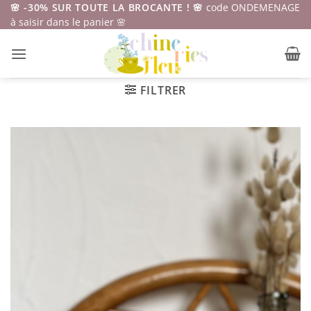
Passer
🌸 -30% SUR TOUTE LA BROCANTE ! 🌸
code ONDEMENAGE
à saisir dans le panier 🌸
au
contenu
FILTRER