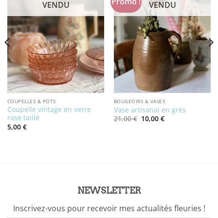
Promo !
VENDU
VENDU
COUPELLES & POTS
BOUGEOIRS & VASES
Coupelle vintage en verre
Vase artisanal en grès
rose taillé
Le
Le
21,00
€
10,00
€
prix
prix
5,00
€
initial
actuel
était :
est :
21,00 €.
10,00 €.
NEWSLETTER
Inscrivez-vous pour recevoir mes actualités fleuries !