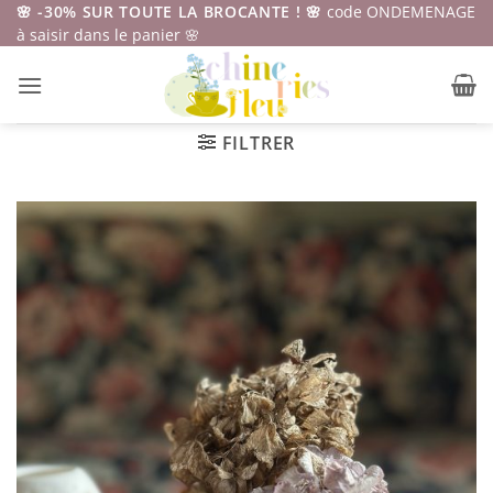
Passer
🌸 -30% SUR TOUTE LA BROCANTE ! 🌸
code ONDEMENAGE
à saisir dans le panier 🌸
au
contenu
FILTRER