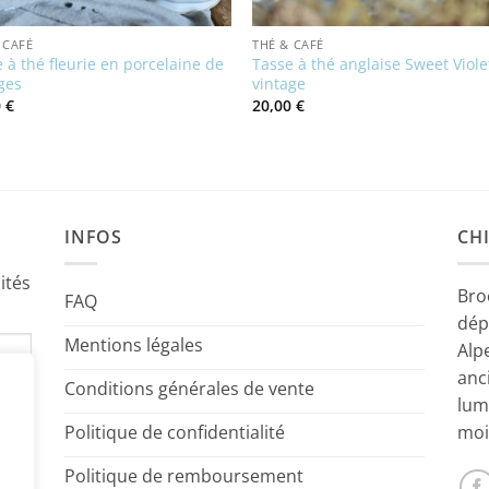
 CAFÉ
THÉ & CAFÉ
 à thé fleurie en porcelaine de
Tasse à thé anglaise Sweet Viole
ges
vintage
0
€
20,00
€
INFOS
CHI
ités
Bro
FAQ
dép
Mentions légales
Alp
anc
Conditions générales de vente
lum
Politique de confidentialité
moi
Politique de remboursement