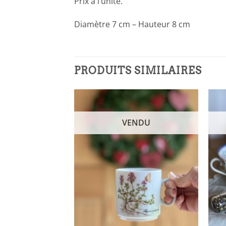
Prix à l’unité.
Diamètre 7 cm – Hauteur 8 cm
PRODUITS SIMILAIRES
NDU
VENDU