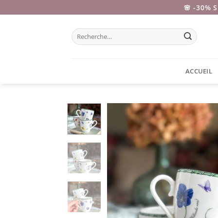
Passer
🌸 -30% 
au
contenu
Recherche
pour :
ACCUEIL