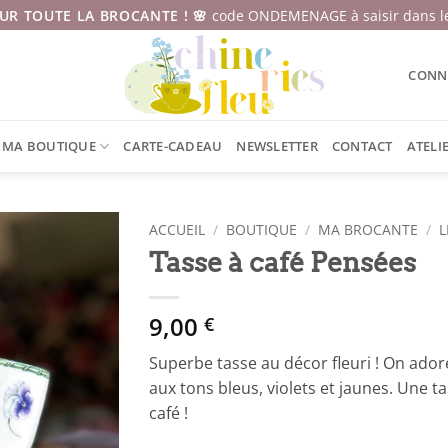
SUR TOUTE LA BROCANTE ! 🌸
code ONDEMENAGE à saisir dans le
CONNE
MA BOUTIQUE
CARTE-CADEAU
NEWSLETTER
CONTACT
ATELI
ACCUEIL
/
BOUTIQUE
/
MA BROCANTE
/
L
Tasse à café Pensées
9,00
€
Superbe tasse au décor fleuri ! On ador
aux tons bleus, violets et jaunes. Une 
café !