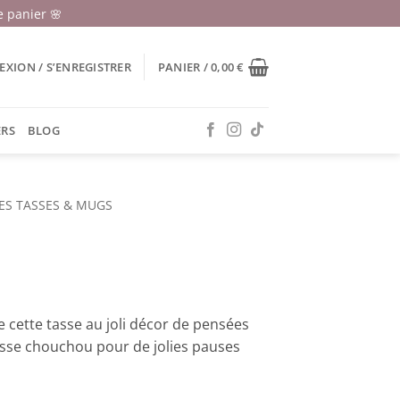
 panier 🌸
XION / S’ENREGISTRER
PANIER /
0,00
€
ERS
BLOG
ES TASSES & MUGS
e cette tasse au joli décor de pensées
tasse chouchou pour de jolies pauses