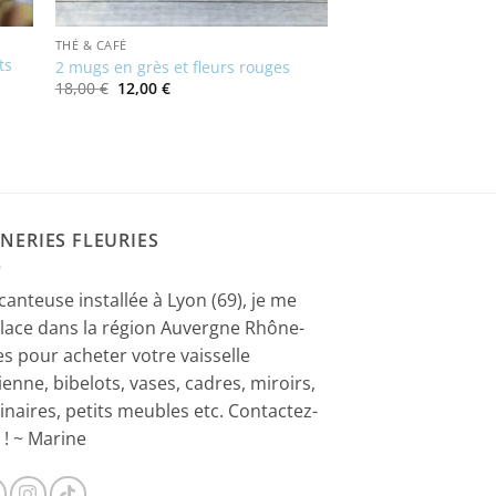
THÉ & CAFÉ
ts
2 mugs en grès et fleurs rouges
Le
Le
18,00
€
12,00
€
prix
prix
initial
actuel
était :
est :
18,00 €.
12,00 €.
NERIES FLEURIES
canteuse installée à Lyon (69), je me
lace dans la région Auvergne Rhône-
es pour acheter votre vaisselle
ienne, bibelots, vases, cadres, miroirs,
inaires, petits meubles etc. Contactez-
 ! ~ Marine