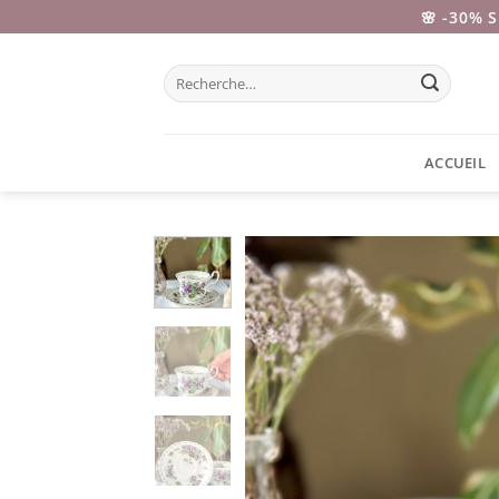
Passer
🌸 -30% 
au
contenu
Recherche
pour :
ACCUEIL