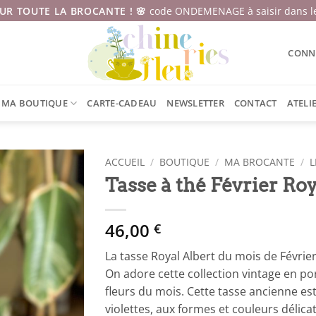
SUR TOUTE LA BROCANTE ! 🌸
code ONDEMENAGE à saisir dans le
CONNE
MA BOUTIQUE
CARTE-CADEAU
NEWSLETTER
CONTACT
ATELI
ACCUEIL
/
BOUTIQUE
/
MA BROCANTE
/
L
Tasse à thé Février Roy
46,00
€
La tasse Royal Albert du mois de Février
On adore cette collection vintage en por
fleurs du mois. Cette tasse ancienne est 
violettes, aux formes et couleurs délic