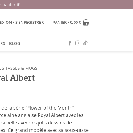
 panier 🌸
XION / S’ENREGISTRER
PANIER /
0,00
€
ERS
BLOG
ES TASSES & MUGS
al Albert
 de la série “Flower of the Month”.
celaine anglaise Royal Albert avec les
si belle avec ses jolis dessins de
ates. Ce grand modèle avec sa sous-tasse