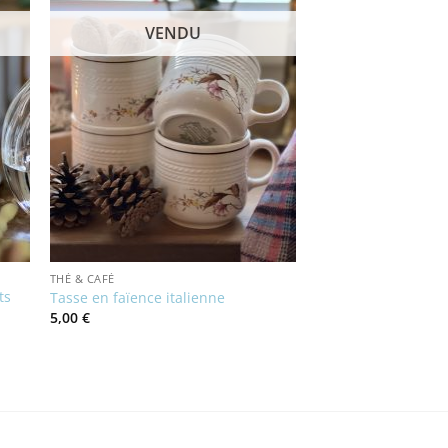
VENDU
THÉ & CAFÉ
ts
Tasse en faïence italienne
5,00
€