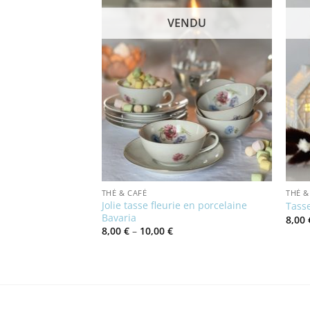
NDU
VENDU
THÉ & CAFÉ
THÉ &
aise vintage Sweet
Jolie tasse fleurie en porcelaine
Tasse
Bavaria
8,00
Price
8,00
€
–
10,00
€
range:
8,00 €
through
10,00 €