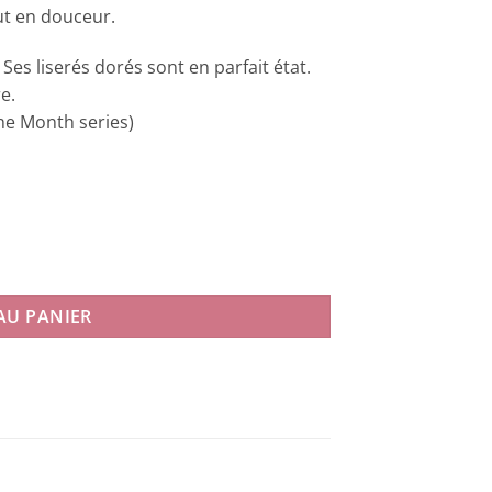
out en douceur.
Ses liserés dorés sont en parfait état.
e.
the Month series)
AU PANIER