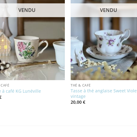
VENDU
VENDU
 CAFÉ
THÉ & CAFÉ
Tasse à thé anglaise Sweet Viole
 à café KG Lunéville
vintage
€
20,00
€