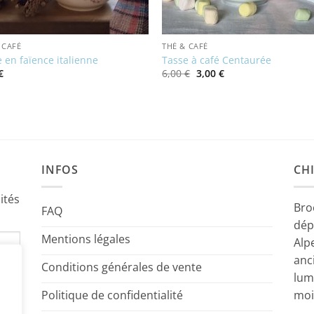
 CAFÉ
THÉ & CAFÉ
 en faïence italienne
Tasse à café Centaurée
Le
Le
€
6,00
€
3,00
€
prix
prix
initial
actuel
était :
est :
6,00 €.
3,00 €.
INFOS
CHI
ités
Bro
FAQ
dép
Mentions légales
Alp
anc
Conditions générales de vente
lum
Politique de confidentialité
moi