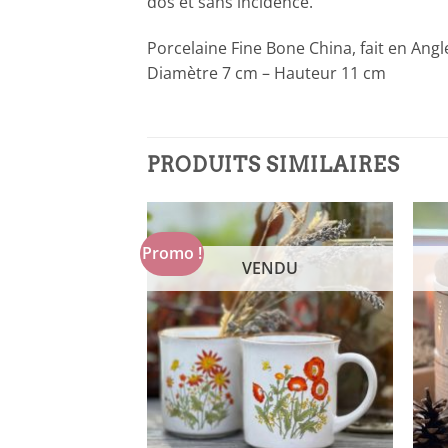
dos et sans incidence.
Porcelaine Fine Bone China, fait en Angl
Diamètre 7 cm – Hauteur 11 cm
PRODUITS SIMILAIRES
Promo !
NDU
VENDU