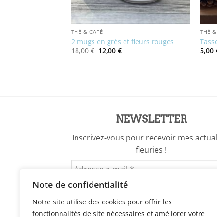
THÉ & CAFÉ
THÉ &
aillé à fleur bleu
2 mugs en grès et fleurs rouges
Tasse
Le
Le
18,00
€
12,00
€
5,00
prix
prix
initial
actuel
x
était :
est :
uel
18,00 €.
12,00 €.
:
0 €.
NEWSLETTER
Inscrivez-vous pour recevoir mes actual
fleuries !
Note de confidentialité
Notre site utilise des cookies pour offrir les
fonctionnalités de site nécessaires et améliorer votre