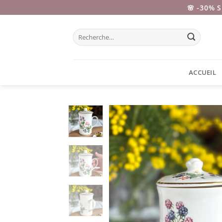
Passer
🌸 -30% 
au
contenu
Recherche
pour :
ACCUEIL