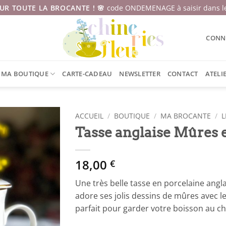
SUR TOUTE LA BROCANTE ! 🌸
code ONDEMENAGE à saisir dans le
CONNE
MA BOUTIQUE
CARTE-CADEAU
NEWSLETTER
CONTACT
ATELI
ACCUEIL
/
BOUTIQUE
/
MA BROCANTE
/
L
Tasse anglaise Mûres 
18,00
€
Une très belle tasse en porcelaine angl
adore ses jolis dessins de mûres avec le
parfait pour garder votre boisson au c