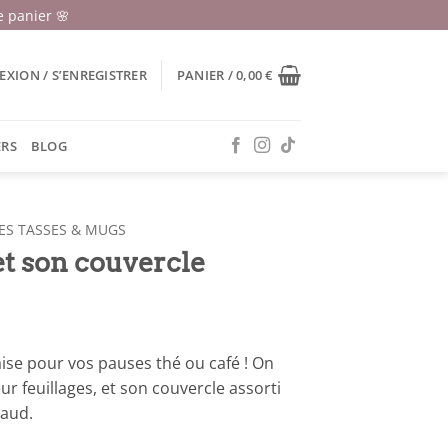
 panier 🌸
XION / S’ENREGISTRER
PANIER /
0,00
€
ERS
BLOG
ES TASSES & MUGS
et son couvercle
aise pour vos pauses thé ou café ! On
ur feuillages, et son couvercle assorti
haud.