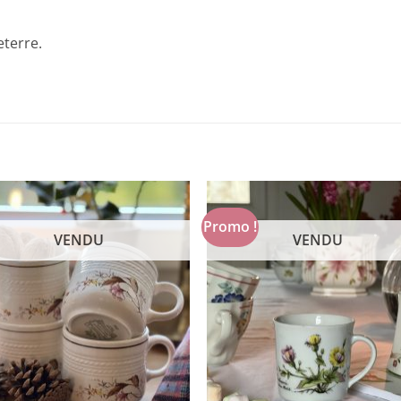
eterre.
Promo !
VENDU
VENDU