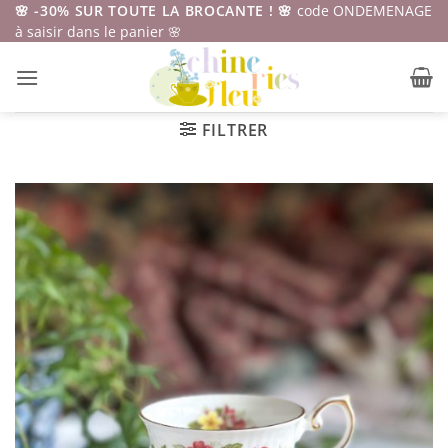
Passer
🌸 -30% SUR TOUTE LA BROCANTE ! 🌸
code ONDEMENAGE
à saisir dans le panier 🌸
au
contenu
FILTRER