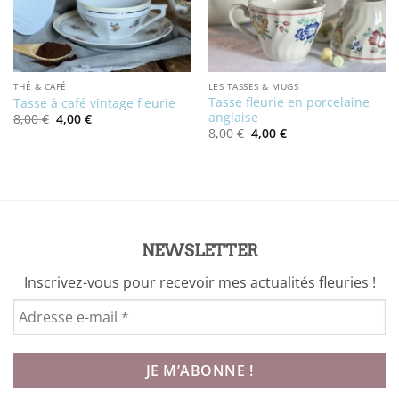
THÉ & CAFÉ
LES TASSES & MUGS
Tasse fleurie en porcelaine
Tasse à café vintage fleurie
anglaise
Le
Le
8,00
€
4,00
€
prix
prix
Le
Le
8,00
€
4,00
€
initial
actuel
prix
prix
était :
est :
initial
actuel
8,00 €.
4,00 €.
était :
est :
8,00 €.
4,00 €.
NEWSLETTER
Inscrivez-vous pour recevoir mes actualités fleuries !