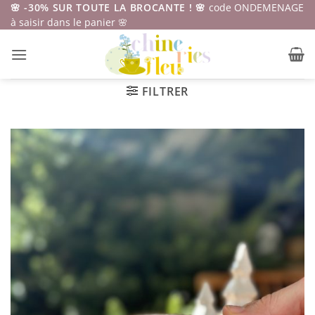
Passer
🌸 -30% SUR TOUTE LA BROCANTE ! 🌸
code ONDEMENAGE
à saisir dans le panier 🌸
au
contenu
FILTRER