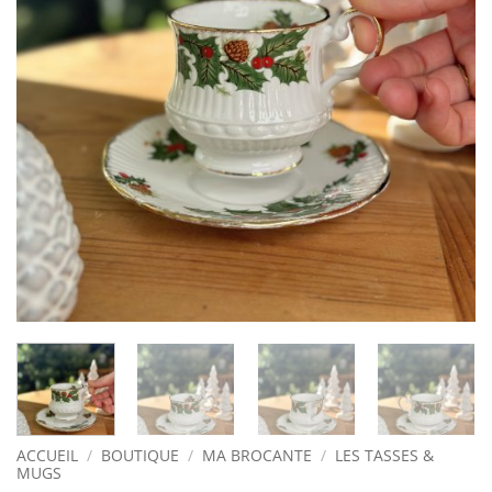
ACCUEIL
/
BOUTIQUE
/
MA BROCANTE
/
LES TASSES &
MUGS