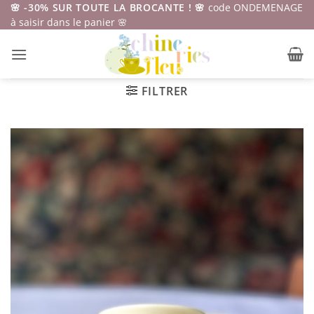
Passer
🌸 -30% SUR TOUTE LA BROCANTE ! 🌸
code ONDEMENAGE
à saisir dans le panier 🌸
au
contenu
FILTRER