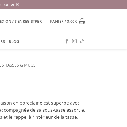
 panier 🌸
XION / S’ENREGISTRER
PANIER /
0,00
€
ERS
BLOG
ES TASSES & MUGS
 saison en porcelaine est superbe avec
, accompagnée de sa sous-tasse assortie.
et le rappel à l’intérieur de la tasse,