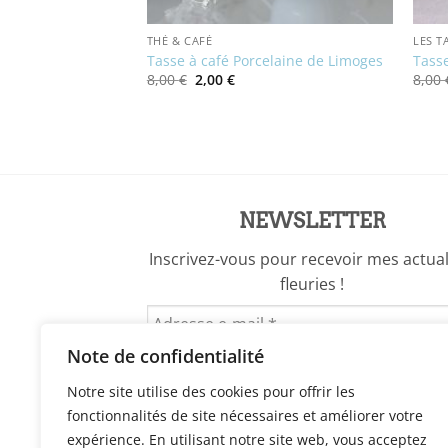
THÉ & CAFÉ
LES T
taurée
Tasse à café Porcelaine de Limoges
Tasse
Le
Le
8,00
€
2,00
€
8,00
prix
prix
el
initial
actuel
était :
est :
€.
8,00 €.
2,00 €.
NEWSLETTER
Inscrivez-vous pour recevoir mes actual
fleuries !
Note de confidentialité
Notre site utilise des cookies pour offrir les
fonctionnalités de site nécessaires et améliorer votre
expérience. En utilisant notre site web, vous acceptez