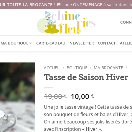
SUR TOUTE LA BROCANTE ! 🌸
code ONDEMENAGE à saisir dans le
CONNE
MA BOUTIQUE
CARTE-CADEAU
NEWSLETTER
CONTACT
ATELI
ACCUEIL
/
BOUTIQUE
/
MA BROCANTE
/
L
Tasse de Saison Hiver
Le
Le
19,00
10,00
€
€
prix
prix
Une jolie tasse vintage ! Cette tasse de
initial
actuel
son bouquet de fleurs et baies d’Hiver
était :
est :
On aime beaucoup ses jolis liserés dorés 
19,00 €.
10,00 €.
avec l’inscription « Hiver ».