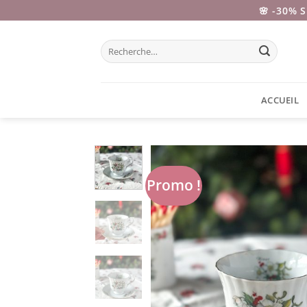
Passer
🌸 -30% 
au
contenu
Recherche
pour :
ACCUEIL
Promo !