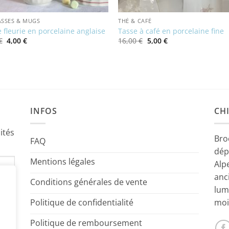
ASSES & MUGS
THÉ & CAFÉ
 fleurie en porcelaine anglaise
Tasse à café en porcelaine fine
Le
Le
Le
Le
€
4,00
€
16,00
€
5,00
€
prix
prix
prix
prix
initial
actuel
initial
actuel
était :
est :
était :
est :
8,00 €.
4,00 €.
16,00 €.
5,00 €.
INFOS
CHI
ités
Bro
FAQ
dép
Mentions légales
Alp
anc
Conditions générales de vente
lum
Politique de confidentialité
moi
Politique de remboursement