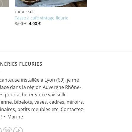
THÉ & CAFÉ
Tasse à café vintage fleurie
Le
Le
8,00
€
4,00
€
prix
prix
initial
actuel
était :
est :
8,00 €.
4,00 €.
NERIES FLEURIES
canteuse installée à Lyon (69), je me
lace dans la région Auvergne Rhône-
es pour acheter votre vaisselle
ienne, bibelots, vases, cadres, miroirs,
inaires, petits meubles etc. Contactez-
 ! ~ Marine