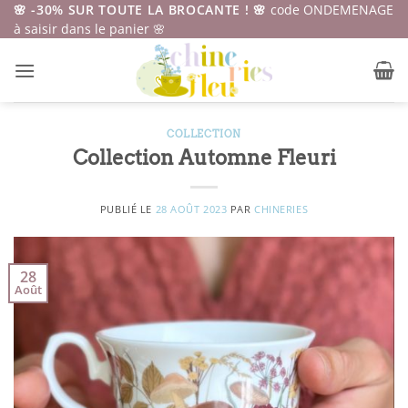
Passer
🌸 -30% SUR TOUTE LA BROCANTE ! 🌸
code ONDEMENAGE
à saisir dans le panier 🌸
au
contenu
COLLECTION
Collection Automne Fleuri
PUBLIÉ LE
28 AOÛT 2023
PAR
CHINERIES
28
Août