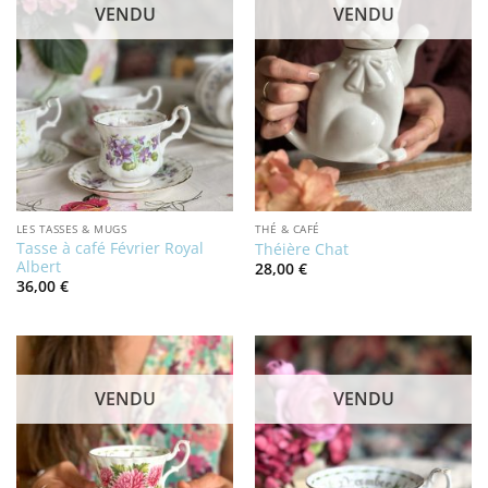
VENDU
VENDU
LES TASSES & MUGS
THÉ & CAFÉ
Tasse à café Février Royal
Théière Chat
Albert
28,00
€
36,00
€
VENDU
VENDU