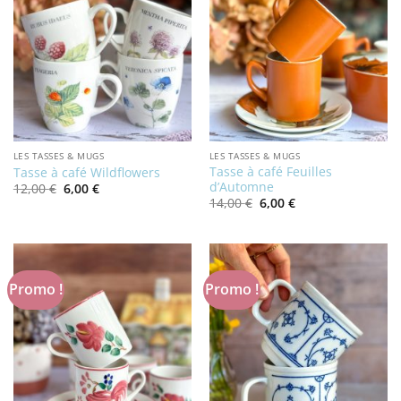
LES TASSES & MUGS
LES TASSES & MUGS
Tasse à café Feuilles
Tasse à café Wildflowers
d’Automne
Le
Le
12,00
€
6,00
€
prix
prix
Le
Le
14,00
€
6,00
€
initial
actuel
prix
prix
était :
est :
initial
actuel
12,00 €.
6,00 €.
était :
est :
14,00 €.
6,00 €.
Promo !
Promo !