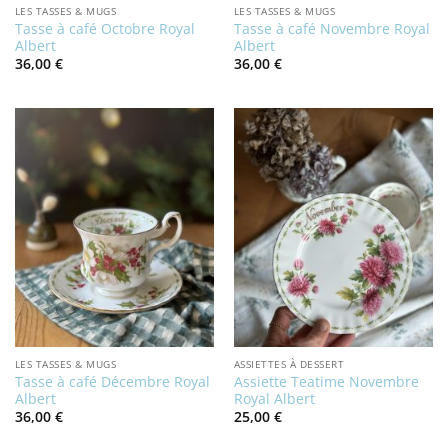
LES TASSES & MUGS
LES TASSES & MUGS
Tasse à café Octobre Royal
Tasse à café Novembre Royal
Albert
Albert
36,00
€
36,00
€
LES TASSES & MUGS
ASSIETTES À DESSERT
Tasse à café Décembre Royal
Assiette Teatime Novembre
Albert
Royal Albert
36,00
€
25,00
€