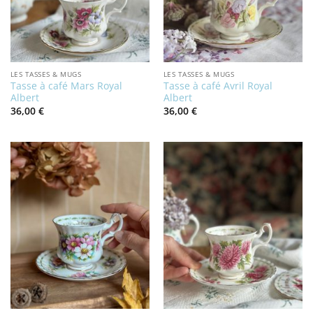
LES TASSES & MUGS
LES TASSES & MUGS
Tasse à café Mars Royal
Tasse à café Avril Royal
Albert
Albert
36,00
€
36,00
€