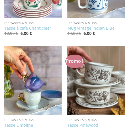
LES TASSES & MUGS
LES TASSES & MUGS
Tasse à café Chanticleer
Mug vintage Indian Blue
Le
Le
Le
Le
12,00
€
6,00
€
14,00
€
6,00
€
prix
prix
prix
prix
initial
actuel
initial
actuel
était :
est :
était :
est :
12,00 €.
6,00 €.
14,00 €.
6,00 €.
Promo !
LES TASSES & MUGS
LES TASSES & MUGS
Tasse Ombline
Tasse Pinewood