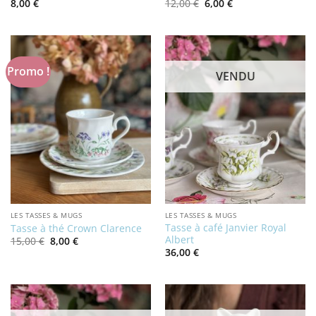
Le
Le
8,00
€
12,00
€
6,00
€
prix
prix
initial
actuel
était :
est :
12,00 €.
6,00 €.
Promo !
VENDU
LES TASSES & MUGS
LES TASSES & MUGS
Tasse à café Janvier Royal
Tasse à thé Crown Clarence
Albert
Le
Le
15,00
€
8,00
€
prix
prix
36,00
€
initial
actuel
était :
est :
15,00 €.
8,00 €.