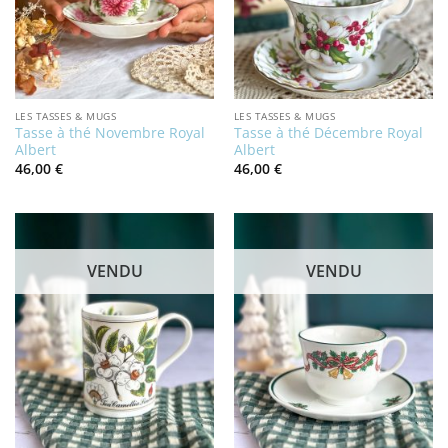
LES TASSES & MUGS
LES TASSES & MUGS
Tasse à thé Novembre Royal
Tasse à thé Décembre Royal
Albert
Albert
46,00
€
46,00
€
VENDU
VENDU