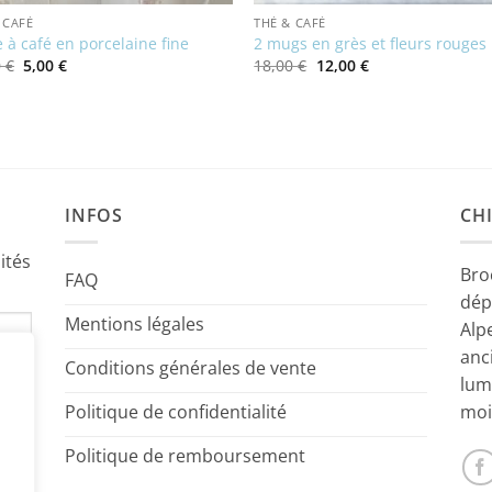
 CAFÉ
THÉ & CAFÉ
 à café en porcelaine fine
2 mugs en grès et fleurs rouges
Le
Le
Le
Le
0
€
5,00
€
18,00
€
12,00
€
prix
prix
prix
prix
initial
actuel
initial
actuel
était :
est :
était :
est :
16,00 €.
5,00 €.
18,00 €.
12,00 €.
INFOS
CHI
ités
Bro
FAQ
dép
Mentions légales
Alp
anc
Conditions générales de vente
lum
Politique de confidentialité
moi
Politique de remboursement