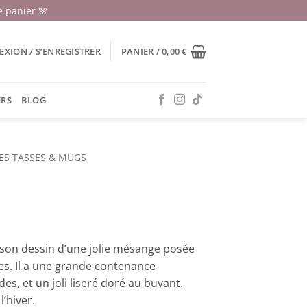
 panier 🌸
XION / S’ENREGISTRER
PANIER /
0,00
€
ERS
BLOG
ES TASSES & MUGS
son dessin d’une jolie mésange posée
es. Il a une grande contenance
, et un joli liseré doré au buvant.
’hiver.