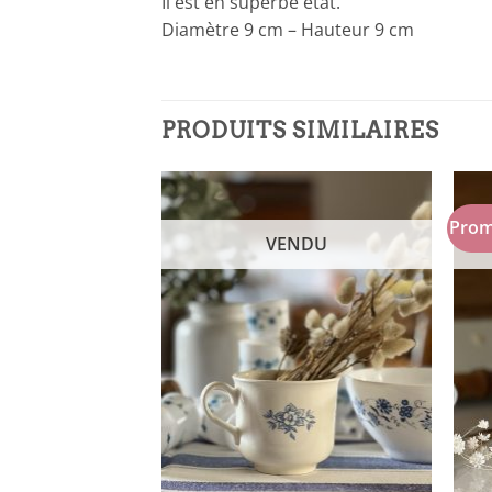
Il est en superbe état.
Diamètre 9 cm – Hauteur 9 cm
PRODUITS SIMILAIRES
Prom
NDU
VENDU