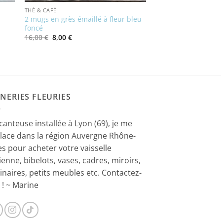
THÉ & CAFÉ
2 mugs en grès émaillé à fleur bleu
foncé
Le
Le
16,00
€
8,00
€
prix
prix
initial
actuel
était :
est :
16,00 €.
8,00 €.
NERIES FLEURIES
canteuse installée à Lyon (69), je me
lace dans la région Auvergne Rhône-
es pour acheter votre vaisselle
ienne, bibelots, vases, cadres, miroirs,
inaires, petits meubles etc. Contactez-
 ! ~ Marine