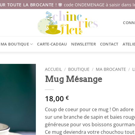
SUR TOUTE LA BROCANTE ! 🌸
code ONDEMENAGE à saisir dans le
CONNE
MA BOUTIQUE
CARTE-CADEAU
NEWSLETTER
CONTACT
ATELI
ACCUEIL
/
BOUTIQUE
/
MA BROCANTE
/
L
Mug Mésange
18,00
€
Coup de coeur pour ce mug ! On adore 
sur une branche de sapin et baies roug
généreuse pour vos boissons gourmandes
Ce mug deviendra votre chouchou tout l