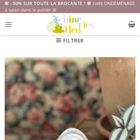
Passer
🌸 -30% SUR TOUTE LA BROCANTE ! 🌸
code ONDEMENAGE
à saisir dans le panier 🌸
au
contenu
FILTRER