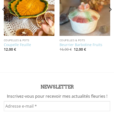
COUPELLES & POTS
COUPELLES & POTS
Coupelle Feuille
Beurrier Barbotine Fruits
Le
Le
12,00
€
16,00
€
12,00
€
prix
prix
initial
actuel
était :
est :
16,00 €.
12,00 €.
NEWSLETTER
Inscrivez-vous pour recevoir mes actualités fleuries !