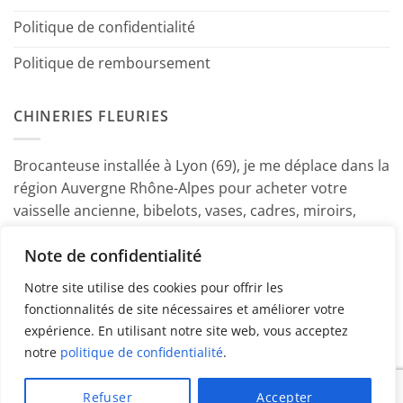
Politique de confidentialité
Politique de remboursement
CHINERIES FLEURIES
Brocanteuse installée à Lyon (69), je me déplace dans la
région Auvergne Rhône-Alpes pour acheter votre
vaisselle ancienne, bibelots, vases, cadres, miroirs,
luminaires, petits meubles etc. Contactez-moi ! ~
Note de confidentialité
Marine
Notre site utilise des cookies pour offrir les
fonctionnalités de site nécessaires et améliorer votre
expérience. En utilisant notre site web, vous acceptez
notre
politique de confidentialité
.
PayPal
American
MasterCard
Visa
Refuser
Accepter
Express