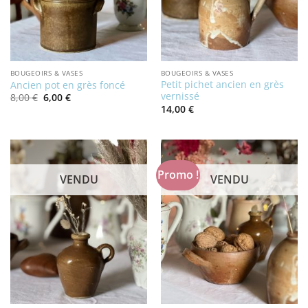
BOUGEOIRS & VASES
BOUGEOIRS & VASES
Petit pichet ancien en grès
Ancien pot en grès foncé
vernissé
Le
Le
8,00
€
6,00
€
prix
prix
14,00
€
initial
actuel
était :
est :
8,00 €.
6,00 €.
Promo !
VENDU
VENDU