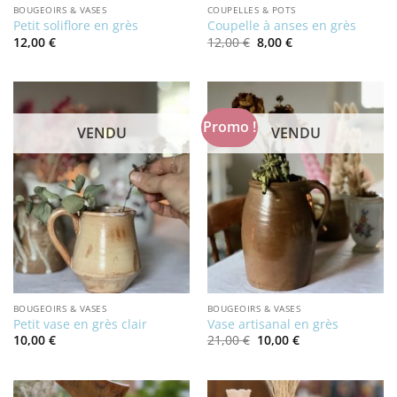
BOUGEOIRS & VASES
COUPELLES & POTS
Petit soliflore en grès
Coupelle à anses en grès
Le
Le
12,00
€
12,00
€
8,00
€
prix
prix
initial
actuel
était :
est :
12,00 €.
8,00 €.
Promo !
VENDU
VENDU
BOUGEOIRS & VASES
BOUGEOIRS & VASES
Petit vase en grès clair
Vase artisanal en grès
Le
Le
10,00
€
21,00
€
10,00
€
prix
prix
initial
actuel
était :
est :
21,00 €.
10,00 €.