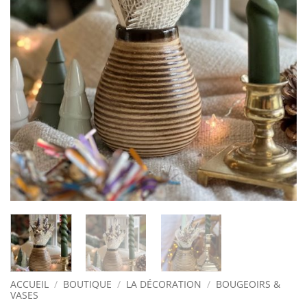
ACCUEIL
/
BOUTIQUE
/
LA DÉCORATION
/
BOUGEOIRS &
VASES