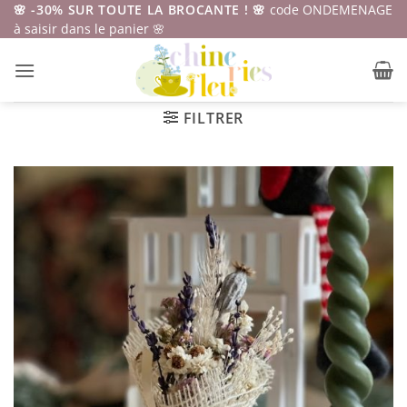
Passer
🌸 -30% SUR TOUTE LA BROCANTE ! 🌸
code ONDEMENAGE
à saisir dans le panier 🌸
au
contenu
FILTRER