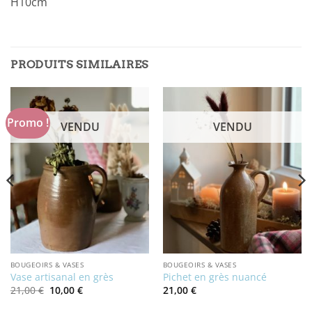
H10cm
PRODUITS SIMILAIRES
Promo !
VENDU
VENDU
BOUGEOIRS & VASES
BOUGEOIRS & VASES
Vase artisanal en grès
Pichet en grès nuancé
Le
Le
21,00
€
10,00
€
21,00
€
prix
prix
initial
actuel