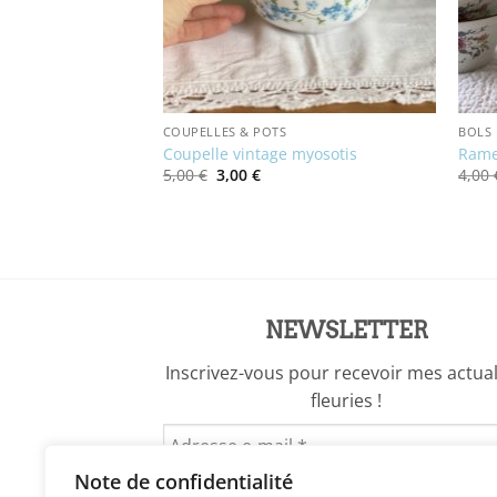
COUPELLES & POTS
BOLS
e en porcelaine
Coupelle vintage myosotis
Rame
Le
Le
5,00
€
3,00
€
4,00
prix
prix
initial
actuel
était :
est :
5,00 €.
3,00 €.
NEWSLETTER
Inscrivez-vous pour recevoir mes actual
fleuries !
Note de confidentialité