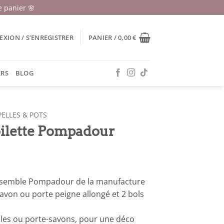
 panier 🌸
XION / S’ENREGISTRER
PANIER /
0,00
€
ERS
BLOG
ELLES & POTS
oilette Pompadour
ensemble Pompadour de la manufacture
von ou porte peigne allongé et 2 bols
lles ou porte-savons, pour une déco