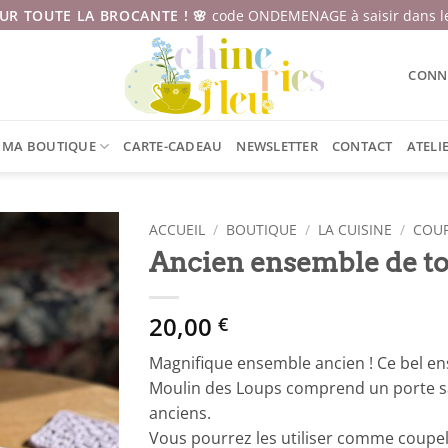
SUR TOUTE LA BROCANTE ! 🌸
code ONDEMENAGE à saisir dans le
CONNE
MA BOUTIQUE
CARTE-CADEAU
NEWSLETTER
CONTACT
ATELI
ACCUEIL
/
BOUTIQUE
/
LA CUISINE
/
COUP
Ancien ensemble de t
20,00
€
Magnifique ensemble ancien ! Ce bel 
Moulin des Loups comprend un porte sa
anciens.
Vous pourrez les utiliser comme coupe