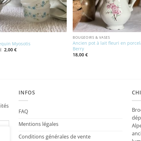
BOUGEOIRS & VASES
Ancien pot à lait fleuri en porce
quin Myosotis
Berry
Le
Le
€
2,00
€
prix
prix
18,00
€
initial
actuel
était :
est :
4,00 €.
2,00 €.
INFOS
CHI
ités
Bro
FAQ
dép
Mentions légales
Alp
anc
Conditions générales de vente